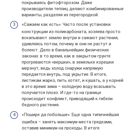
покрываясь фитофторозом. Даже
производители теплиц делают комбинированные
варианты, разделяя их перегородкой.
«Сажаем как есть». Часто после установки
конструкции из поликарбоната, хозяева просто
вскапывают землю внутри и сажают растения,
удивляясь потом, почему ж они не растут и
болеют. Дело в банальнейших физических
законах: в то время, как в закрытом грунте
прогреваются «вершки», в земельке корешки
мерзнут, ведь холод снаружи напрямую
передается внутрь, под укрытие. В итоге,
листикам жарко, пить хотят, и кушать, а у корней
в это время зима – холодную воду всасывать
получается плохо. И где-то на границе
происходит конфликт, приводящий к гибели
бедного растения.
«Пошире да побольше». Еще одна типичнейшая
ошибка – занять максимум места грядками,
оставив минимум на проходы. В итоге