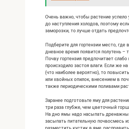
Очень важно, чтобы растение успело
до наступления холодов, поэтому есл
заморозки, то лучше отдать предпоч
Подберите для гортензии место, где в
дневное время появится полутень – 
Почву гортензия предпочитает слабо
происходило застоя влаги. Если же н
(что наиболее вероятно), то повыси
или хвойных опилок, внесением в поч
также периодическими поливами раст
Заранее подготовьте яму для растени
три раза глубже, чем цветочный горш
На дно ямы надо насыпать дренажный
засыпать питательную почвосмесь из
разместить кустик в яме, расправить