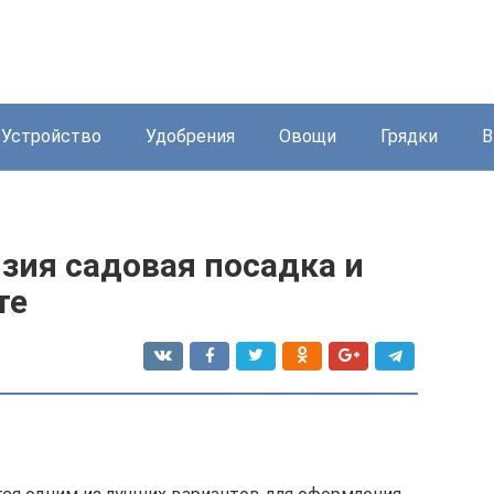
Устройство
Удобрения
Овощи
Грядки
В
зия садовая посадка и
те