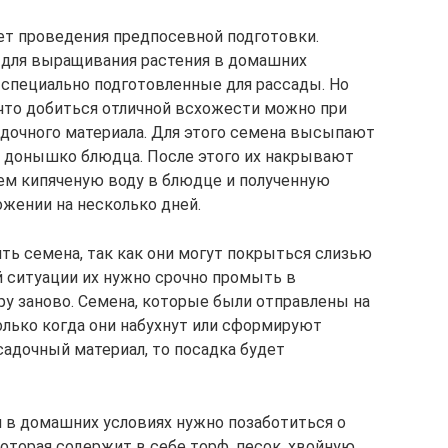
ет проведения предпосевной подготовки.
 для выращивания растения в домашних
 специально подготовленные для рассады. Но
то добиться отличной всхожести можно при
дочного материала. Для этого семена высыпают
а донышко блюдца. После этого их накрывают
ем кипяченую воду в блюдце и полученную
жении на несколько дней.
ть семена, так как они могут покрыться слизью
ой ситуации их нужно срочно промыть в
ру заново. Семена, которые были отправлены на
лько когда они набухнут или сформируют
садочный материал, то посадка будет
 в домашних условиях нужно позаботиться о
которая содержит в себе торф, песок, хвойную,