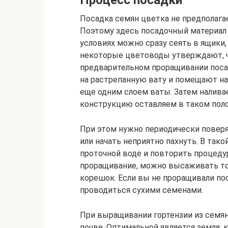
Процесс посадки
Посадка семян цветка не предполага
Поэтому здесь посадочный материал
условиях можно сразу сеять в ящики,
некоторые цветоводы утверждают, ч
предварительном проращивании поса
на растрепанную вату и помещают н
еще одним слоем ваты. Затем налива
конструкцию оставляем в таком поло
При этом нужно периодически поверя
или начать неприятно пахнуть. В так
проточной воде и повторить процеду
проращивание, можно высаживать то
корешок. Если вы не проращивали по
проводиться сухими семенами.
При выращивании гортензии из семян
почве. Оптимальной является земля, 