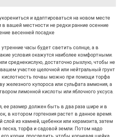
 укорениться и адаптироваться на новом месте
и в вашей местности не редки ранние осенние
тение весенней посадке
 утренние часы будет светить солнце, а в
такие условия окажутся наиболее комфортными.
 или среднекислую, достаточно рыхлую, чтобы не
а вашем участке щелочной или нейтральный грунт
ть кислотность почвы можно при помощи торфа
ву железного купороса или сульфата аммония, а
вором лимонной кислоты или яблочного уксуса.
я, ее размер должен быть в два раза шире и в
ок, в котором гортензия растет в данное время.
 слой из камней, щебенки или керамзита, затем
 песка, торфа и садовой земли. Потом надо
 его корни, проследить, чтобы корневая шейка