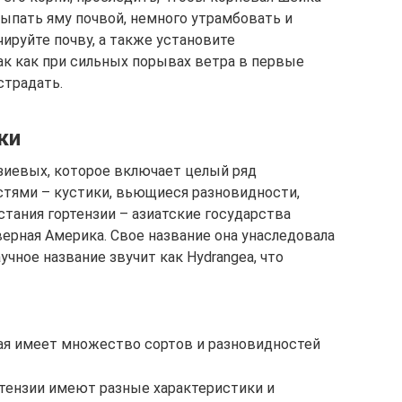
сыпать яму почвой, немного утрамбовать и
чируйте почву, а также установите
ак как при сильных порывах ветра в первые
страдать.
ки
зиевых, которое включает целый ряд
стями – кустики, вьющиеся разновидности,
тания гортензии – азиатские государства
еверная Америка. Свое название она унаследовала
учное название звучит как Hydrangea, что
рая имеет множество сортов и разновидностей
ртензии имеют разные характеристики и