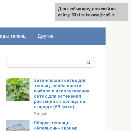
Для любых предложений по
сайту: 33strelkovaya@cp9.ru
иды теплиц
Другое
Поиск:
Затеняющая сетка для
теплиц: особенности
выбора и использования
сеток для затенения
растений от солнца на
огороде (69 фото)
Грядки
Сборка теплицы
«Апельсин» своими