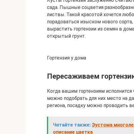
Кусты гортензии заслуженно считают
сада. Пышные соцветия разнообразны
листвы. Такой красотой хочется любо
порадоваться изыском нового сорта, а
вырастить гортензии из семян в дом
открытый грунт.
Гортензия у дома
Пересаживаем гортензию
Когда вашим гортензиям исполнится чу
можно подобрать для них место на да
региона, посадку можно проводить в
Читайте также:
Эустома многолет
описание цветка