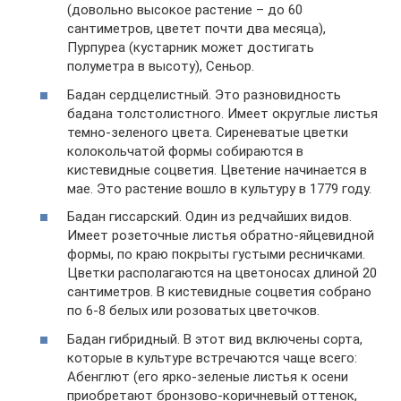
(довольно высокое растение – до 60
сантиметров, цветет почти два месяца),
Пурпуреа (кустарник может достигать
полуметра в высоту), Сеньор.
Бадан сердцелистный. Это разновидность
бадана толстолистного. Имеет округлые листья
темно-зеленого цвета. Сиреневатые цветки
колокольчатой формы собираются в
кистевидные соцветия. Цветение начинается в
мае. Это растение вошло в культуру в 1779 году.
Бадан гиссарский. Один из редчайших видов.
Имеет розеточные листья обратно-яйцевидной
формы, по краю покрыты густыми ресничками.
Цветки располагаются на цветоносах длиной 20
сантиметров. В кистевидные соцветия собрано
по 6-8 белых или розоватых цветочков.
Бадан гибридный. В этот вид включены сорта,
которые в культуре встречаются чаще всего:
Абенглют (его ярко-зеленые листья к осени
приобретают бронзово-коричневый оттенок,