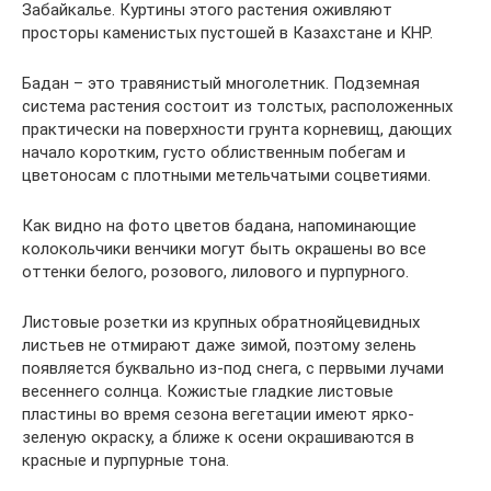
Забайкалье. Куртины этого растения оживляют
просторы каменистых пустошей в Казахстане и КНР.
Бадан – это травянистый многолетник. Подземная
система растения состоит из толстых, расположенных
практически на поверхности грунта корневищ, дающих
начало коротким, густо облиственным побегам и
цветоносам с плотными метельчатыми соцветиями.
Как видно на фото цветов бадана, напоминающие
колокольчики венчики могут быть окрашены во все
оттенки белого, розового, лилового и пурпурного.
Листовые розетки из крупных обратнояйцевидных
листьев не отмирают даже зимой, поэтому зелень
появляется буквально из-под снега, с первыми лучами
весеннего солнца. Кожистые гладкие листовые
пластины во время сезона вегетации имеют ярко-
зеленую окраску, а ближе к осени окрашиваются в
красные и пурпурные тона.