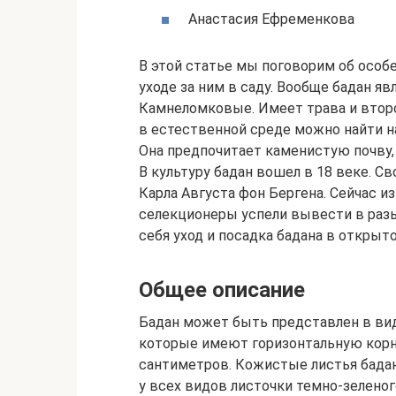
Анастасия Ефременкова
В этой статье мы поговорим об особен
уходе за ним в саду. Вообще бадан яв
Камнеломковые. Имеет трава и второ
в естественной среде можно найти на
Она предпочитает каменистую почву,
В культуру бадан вошел в 18 веке. С
Карла Августа фон Бергена. Сейчас и
селекционеры успели вывести в разы
себя уход и посадка бадана в открыто
Общее описание
Бадан может быть представлен в виде
которые имеют горизонтальную корн
сантиметров. Кожистые листья бадан
у всех видов листочки темно-зеленог