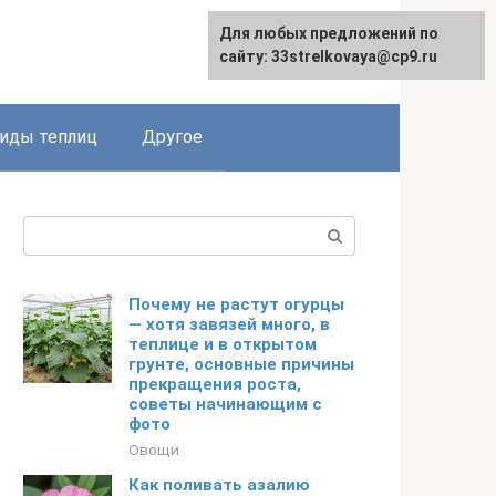
Для любых предложений по
сайту: 33strelkovaya@cp9.ru
иды теплиц
Другое
Поиск:
Почему не растут огурцы
— хотя завязей много, в
теплице и в открытом
грунте, основные причины
прекращения роста,
советы начинающим с
фото
Овощи
Как поливать азалию