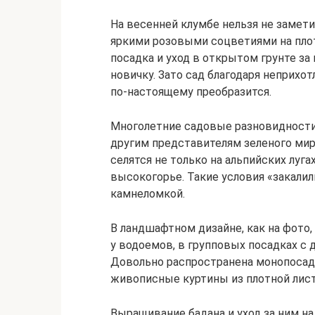
На весенней клумбе нельзя не замети
яркими розовыми соцветиями на плот
посадка и уход в открытом грунте з
новичку. Зато сад благодаря неприхо
по-настоящему преобразится.
Многолетние садовые разновидности 
другим представителям зеленого мир
селятся не только на альпийских луга
высокогорье. Такие условия «закали
камнеломкой.
В ландшафтном дизайне, как на фото,
у водоемов, в групповых посадках с
Довольно распространена монопосад
живописные куртины из плотной лис
Выращивание бадана и уход за ним на 