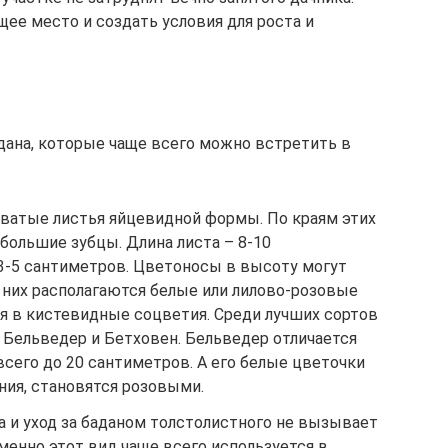
щее место и создать условия для роста и
дана, которые чаще всего можно встретить в
оватые листья яйцевидной формы. По краям этих
большие зубцы. Длина листа – 8-10
 3-5 сантиметров. Цветоносы в высоту могут
 них располагаются белые или лилово-розовые
я в кистевидные соцветия. Среди лучших сортов
 Бельведер и Бетховен. Бельведер отличается
всего до 20 сантиметров. А его белые цветочки
ния, становятся розовыми.
а и уход за баданом толстолистного не вызывает
именно этот вид чаще всего используется в