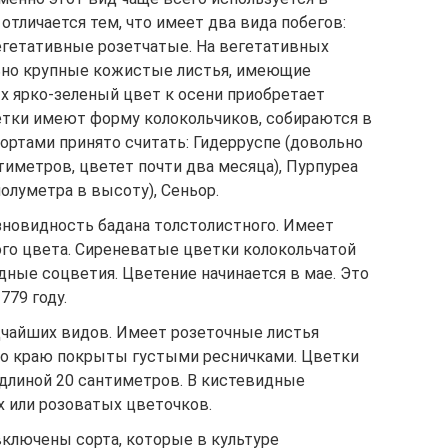
отличается тем, что имеет два вида побегов:
гетативные розетчатые. На вегетативных
ьно крупные кожистые листья, имеющие
х ярко-зеленый цвет к осени приобретает
етки имеют форму колокольчиков, собираются в
ортами принято считать: Гидерруспе (довольно
тиметров, цветет почти два месяца), Пурпуреа
олуметра в высоту), Сеньор.
зновидность бадана толстолистного. Имеет
ого цвета. Сиреневатые цветки колокольчатой
ные соцветия. Цветение начинается в мае. Это
779 году.
едчайших видов. Имеет розеточные листья
по краю покрыты густыми ресничками. Цветки
 длиной 20 сантиметров. В кистевидные
х или розоватых цветочков.
включены сорта, которые в культуре