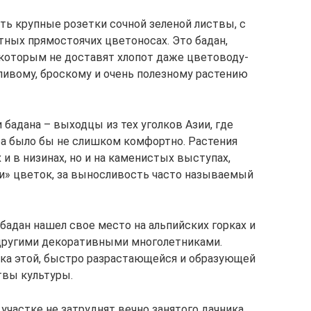
ть крупные розетки сочной зеленой листвы, с
ных прямостоячих цветоносах. Это бадан,
а которым не доставят хлопот даже цветоводу-
тливому, броскому и очень полезному растению
бадана – выходцы из тех уголков Азии, где
а было бы не слишком комфортно. Растения
х и в низинах, но и на каменистых выступах,
ли» цветок, за выносливость часто называемый
 бадан нашел свое место на альпийских горках и
 другими декоративными многолетниками.
ка этой, быстро разрастающейся и образующей
твы культуры.
участке не затруднят вечно занятого дачника.