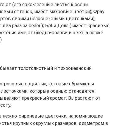
глют (его ярко-зеленые листья к осени
евый оттенок, имеет махровые цветки); Фрау
сортов своими белоснежными цветочками);
 два раза за сезон); Бэби Долл ( имеет красивые
цветения имеют бледно-розовый цвет, а позже
).
бывает толстолистный и тихоокеанский.
но-розовые соцветия, которые обрамлены
листочками, которые осенью становятся
выделяют прекрасный аромат. Вырастают от
соту.
ие нежно-сиреневые цветочки, напоминающие
истья крупных округлых размеров: диаметром в