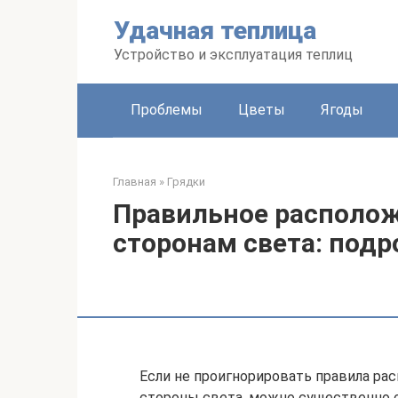
Перейти
Удачная теплица
к
контенту
Устройство и эксплуатация теплиц
Проблемы
Цветы
Ягоды
Главная
»
Грядки
Правильное располож
сторонам света: подр
Если не проигнорировать правила рас
стороны света, можно существенно о