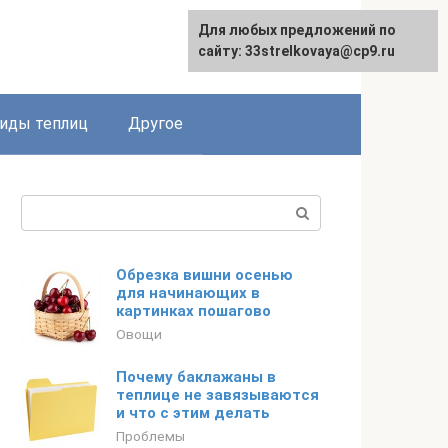
Для любых предложений по
сайту: 33strelkovaya@cp9.ru
иды теплиц
Другое
Поиск:
Обрезка вишни осенью
для начинающих в
картинках пошагово
Овощи
Почему баклажаны в
теплице не завязываются
и что с этим делать
Проблемы