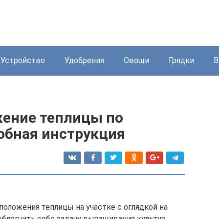
Устройство
Удобрения
Овощи
Грядки
В
ение теплицы по
обная инструкция
положения теплицы на участке с оглядкой на
блегчить себе задачу выращивания культур.