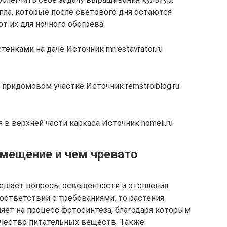
ла, которые после светового дня остаются
т их для ночного обогрева.
енками на даче Источник mrrestavrator.ru
 придомовом участке Источник remstroiblog.ru
 в верхней части каркаса Источник homeli.ru
змещение и чем чревато
ешает вопросы освещенности и отопления.
оответствии с требованиями, то растения
ияет на процесс фотосинтеза, благодаря которым
ичество питательных веществ. Также