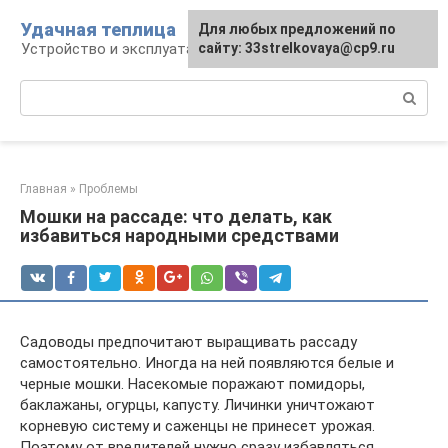
Перейти
Удачная теплица
Для любых предложений по
к
Устройство и эксплуатация теплиц
сайту: 33strelkovaya@cp9.ru
контенту
Поиск:
Главная
»
Проблемы
Мошки на рассаде: что делать, как
избавиться народными средствами
Садоводы предпочитают выращивать рассаду
самостоятельно. Иногда на ней появляются белые и
черные мошки. Насекомые поражают помидоры,
баклажаны, огурцы, капусту. Личинки уничтожают
корневую систему и саженцы не принесет урожая.
Поэтому от вредителей нужно сразу избавляться.