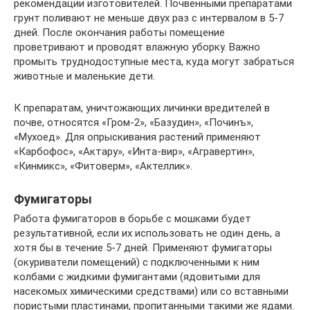
рекомендации изготовителей. Почвенными препаратами
грунт поливают не меньше двух раз с интервалом в 5-7
дней. После окончания работы помещение
проветривают и проводят влажную уборку. Важно
промыть труднодоступные места, куда могут забраться
животные и маленькие дети.
К препаратам, уничтожающих личинки вредителей в
почве, относятся «Гром-2», «Базудин», «Починъ»,
«Мухоед». Для опрыскивания растений применяют
«Карбофос», «Актару», «Инта-вир», «Агравертин»,
«Кинмикс», «Фитоверм», «Актеллик».
Фумигаторы
Работа фумигаторов в борьбе с мошками будет
результативной, если их использовать не один день, а
хотя бы в течение 5-7 дней. Применяют фумигаторы
(окуриватели помещений) с подключенными к ним
колбами с жидкими фумигантами (ядовитыми для
насекомых химическими средствами) или со вставными
пористыми пластинами, пропитанными такими же ядами.