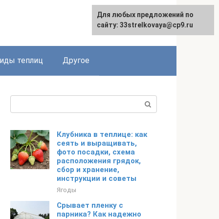
Для любых предложений по
сайту: 33strelkovaya@cp9.ru
иды теплиц
Другое
Поиск:
Клубника в теплице: как
сеять и выращивать,
фото посадки, схема
расположения грядок,
сбор и хранение,
инструкции и советы
Ягоды
Срывает пленку с
парника? Как надежно