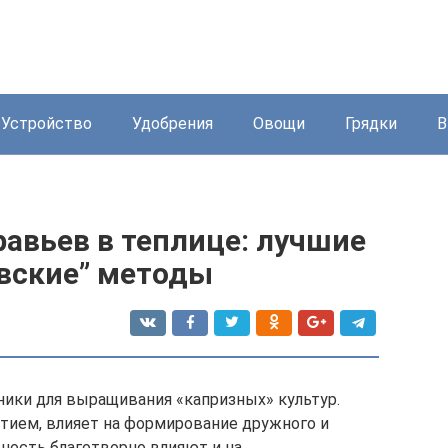
Устройство
Удобрения
Овощи
Грядки
В
равьев в теплице: лучшие
вские” методы
ики для выращивания «капризных» культур.
тием, влияет на формирование дружного и
жность благотворно влияют и на