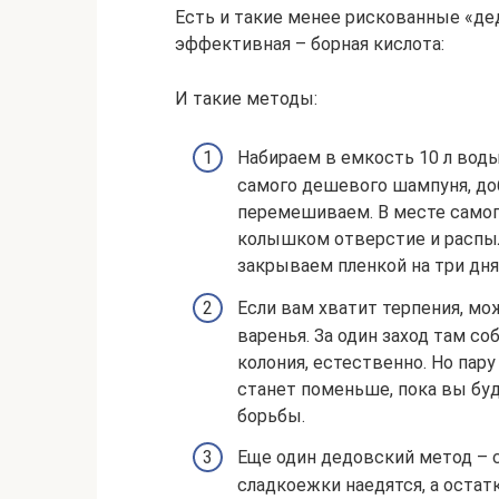
Есть и такие менее рискованные «де
эффективная – борная кислота:
И такие методы:
Набираем в емкость 10 л воды
самого дешевого шампуня, до
перемешиваем. В месте само
колышком отверстие и распыл
закрываем пленкой на три дня
Если вам хватит терпения, мо
варенья. За один заход там со
колония, естественно. Но пар
станет поменьше, пока вы бу
борьбы.
Еще один дедовский метод –
сладкоежки наедятся, а оста