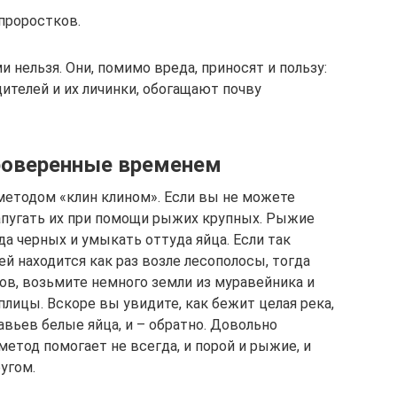
проростков.
 нельзя. Они, помимо вреда, приносят и пользу:
телей и их личинки, обогащают почву
роверенные временем
етодом «клин клином». Если вы не можете
апугать их при помощи рыжих крупных. Рыжие
а черных и умыкать оттуда яйца. Если так
ей находится как раз возле лесополосы, тогда
ов, возьмите немного земли из муравейника и
лицы. Вскоре вы увидите, как бежит целая река,
авьев белые яйца, и – обратно. Довольно
етод помогает не всегда, и порой и рыжие, и
угом.