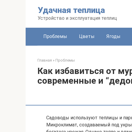
Перейти
Удачная теплица
к
контенту
Устройство и эксплуатация теплиц
Проблемы
Цветы
Ягоды
Главная
»
Проблемы
Как избавиться от му
современные и “дедо
Садоводы используют теплицы и парн
Микроклимат, создаваемый под укры
богатого урожая. Однако тепло и вла