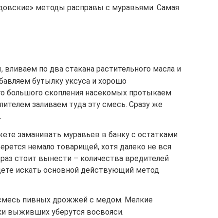
довские» методы расправы с муравьями. Самая
, вливаем по два стакана растительного масла и
бавляем бутылку уксуса и хорошо
го большого скопления насекомых протыкаем
ителем заливаем туда эту смесь. Сразу же
.
жете заманивать муравьев в банку с остатками
берется немало товарищей, хотя далеко не вся
у раз стоит вынести – количества вредителей
дете искать основной действующий метод
 смесь пивных дрожжей с медом. Мелкие
тки выживших уберутся восвояси.