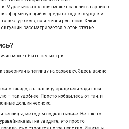
й. Муравьиная колония может заселить парник с
ник, формирующийся среди всходов огурцов и
только урожаю, но и жизни растений. Какие
ситуации, рассматривается в этой статье.
ись?
ричин может быть целых три:
 завернули в теплицу на разведку. Здесь важно
овое гнездо, а в теплицу вредители ходят для
ю – так удобнее. Просто избавьтесь от тли, и
занные дольки чеснока.
и теплицы, методом подкопа извне. Не так-то
муравейника вы не увидите, это просто
 правда, уже строится целое царство. Ищите, и