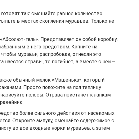
 готовят так: смешайте равное количество
осыпьте в местах скопления муравьев. Только не
«Абсолют-гель». Представляет он собой коробку,
набранным в него средством. Капните на
 чтобы муравьи, распробовав, отнесли это
а наестся отравы, то погибнет, а вместе с ней –
акже обычный мелок «Машенька», который
раканами. Просто положите на пол теплицу
 нарисуйте полосы. Отрава пристанет к лапкам
уравейник.
едство более сильного действия от насекомых
ется. Откройте ампулу, смешайте содержимое с
многу во все входные норки муравьев, а затем