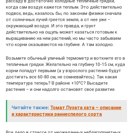
рассаду в достаточно холодные тепличные грядки,
когда сам воздух кажется теплым. Это действительно
подвох, ведь, казалось бы, по законам физики сначала
от солнечных лучей греется земля, а от нее уже –
окружающий воздух. И это правда, и грунт
действительно на ощупь может казаться готовым к
выращиванию на нем растений, но мы часто забываем
что корни оказываются на глубине. А там холодно.
Возьмите обычный уличный термометр и воткните его в
тепличные грядки. Желательно на глубину 10-15 см, куда
корни попадут первыми (а у взрослого растения будут
достигать все 60-80 см, не сомневайтесь). Так какая
температура теперь? В районе +10°С? Высадите
растения – и они надолго остановят свое развитие.
Читайте также:
Томат Пузата хата – описание
и характеристики раннеспелого сорта
Все дело в стрессе от неожиданных неблагоприятных