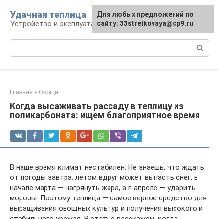
Перейти
Удачная теплица
Для любых предложений по
к
Устройство и эксплуатация теплиц
сайту: 33strelkovaya@cp9.ru
контенту
Поиск:
Главная
»
Овощи
Когда высаживать рассаду в теплицу из
поликарбоната: ищем благоприятное время
В наше время климат нестабилен. Не знаешь, что ждать
от погоды завтра: летом вдруг может выпасть снег, в
начале марта — нагрянуть жара, а в апреле — ударить
морозы. Поэтому теплица — самое верное средство для
выращивания овощных культур и получения высокого и
стабильного урожая. В статье расскажем, когда