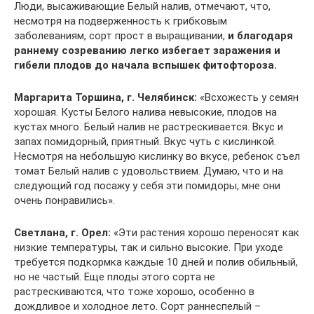
Люди, высаживающие Белый налив, отмечают, что,
несмотря на подверженность к грибковым
заболеваниям, сорт прост в выращивании,
и благодаря
раннему созреванию легко избегает заражения и
гибели плодов до начала вспышек фитофтороза.
Маргарита Торшина, г. Челябинск:
«Всхожесть у семян
хорошая. Кусты Белого налива невысокие, плодов на
кустах много. Белый налив не растрескивается. Вкус и
запах помидорный, приятный. Вкус чуть с кислинкой.
Несмотря на небольшую кислинку во вкусе, ребенок съел
томат Белый налив с удовольствием. Думаю, что и на
следующий год посажу у себя эти помидоры, мне они
очень понравились».
Светлана, г. Орел:
«Эти растения хорошо переносят как
низкие температуры, так и сильно высокие. При уходе
требуется подкормка каждые 10 дней и полив обильный,
но не частый. Еще плоды этого сорта не
растрескиваются, что тоже хорошо, особенно в
дождливое и холодное лето. Сорт раннеспелый –