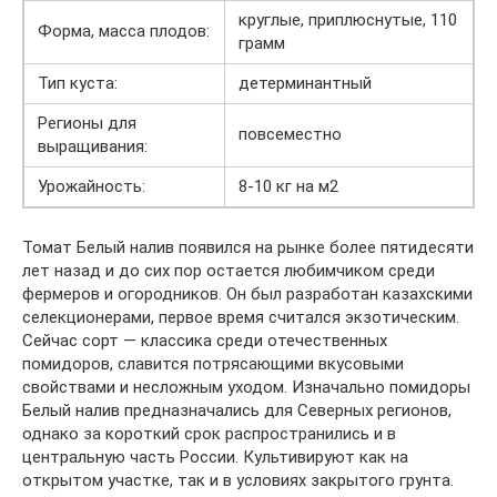
круглые, приплюснутые, 110
Форма, масса плодов:
грамм
Тип куста:
детерминантный
Регионы для
повсеместно
выращивания:
Урожайность:
8-10 кг на м2
Томат Белый налив появился на рынке более пятидесяти
лет назад и до сих пор остается любимчиком среди
фермеров и огородников. Он был разработан казахскими
селекционерами, первое время считался экзотическим.
Сейчас сорт — классика среди отечественных
помидоров, славится потрясающими вкусовыми
свойствами и несложным уходом. Изначально помидоры
Белый налив предназначались для Северных регионов,
однако за короткий срок распространились и в
центральную часть России. Культивируют как на
открытом участке, так и в условиях закрытого грунта.