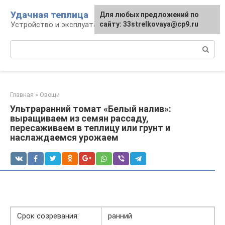
Перейти
Удачная теплица
Для любых предложений по
к
Устройство и эксплуатация теплиц
сайту: 33strelkovaya@cp9.ru
контенту
Поиск:
Главная
»
Овощи
Ультраранний томат «Белый налив»:
выращиваем из семян рассаду,
пересаживаем в теплицу или грунт и
наслаждаемся урожаем
Срок созревания:
ранний