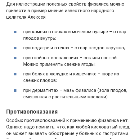
Для иллюстрации полезных свойств физалиса можно
привести в пример мнение известного народного
целителя Алексея.
при камнях в почках и мочевом пузыре – отвар
плодов внутрь;
при подагре и отёках – отвар плодов наружно;
при гнойных воспалениях – сок или настой.
Можно применять свежие ягоды;
при болях в желудке и кишечнике – пюре из
свежих плодов;
при дерматитах – мазь физалиса (зола плодов,
смешанная с растительными маслами).
Противопоказания
Особых противопоказаний к применению физалиса нет.
Однако надо помнить, что, как любой кисловатый плод,
он может вызвать обострение у больных с гастритами.