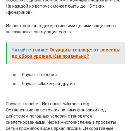
коробочек диаметром 60 мм с круглым плодом внутри.
На каждой из веточек может быть до 15 таких
«фонариков».
Из всех сортов с декоративными целями чаще всего
высаживают следующие сорта:
Читайте также:
Огурцы в теплице: от рассады
до сбора урожая. Как правильно?
Physalis francheti;
Physalis alkekengi и другие.
Physalis francheti Источник wikimedia.org
Оставленные на веточках на зиму фонарики под
действием погодных условий становятся
скелетированными. Через многочисленные просветы
сетки прожилок видна яркая ягодка. Декоративные