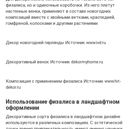
физалиса, но и одиночные коробочки. Из него плетут
настенные венки, применяют в составе новогодних
композиций вместе с хвойными ветками, краспедией,
гомфреной, колосками и другими растениями.
Декор новогодней гирлянды Источник www.ivd.ru
Декоративный венок Источник dekormyhome.ru
Композиция с применением физалиса Источник www.hit-
dekor.ru
Использование физалиса в ландшафтном
оформлении
Декоративные сорта физалиса в ландшафтном дизайне
используются в различных композициях. С эстетической
точки зрения привлекательность имеют именно чашечки