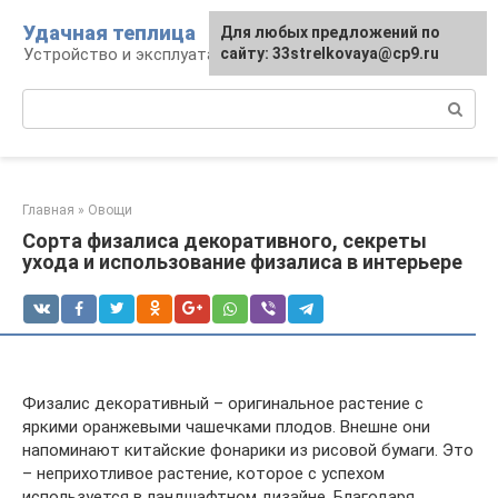
Перейти
Удачная теплица
Для любых предложений по
к
Устройство и эксплуатация теплиц
сайту: 33strelkovaya@cp9.ru
контенту
Поиск:
Главная
»
Овощи
Сорта физалиса декоративного, секреты
ухода и использование физалиса в интерьере
Физалис декоративный – оригинальное растение с
яркими оранжевыми чашечками плодов. Внешне они
напоминают китайские фонарики из рисовой бумаги. Это
– неприхотливое растение, которое с успехом
используется в ландшафтном дизайне. Благодаря