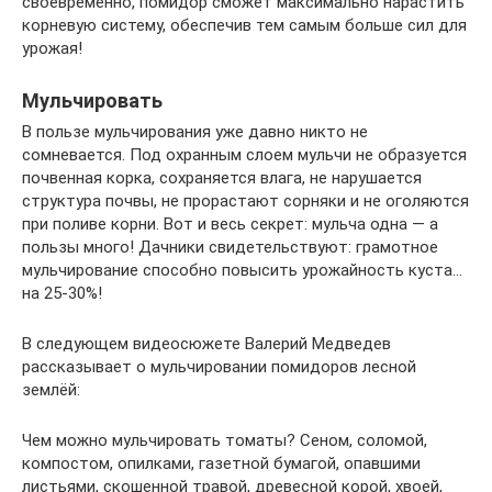
своевременно, помидор сможет максимально нарастить
корневую систему, обеспечив тем самым больше сил для
урожая!
Мульчировать
В пользе мульчирования уже давно никто не
сомневается. Под охранным слоем мульчи не образуется
почвенная корка, сохраняется влага, не нарушается
структура почвы, не прорастают сорняки и не оголяются
при поливе корни. Вот и весь секрет: мульча одна — а
пользы много! Дачники свидетельствуют: грамотное
мульчирование способно повысить урожайность куста…
на 25-30%!
В следующем видеосюжете Валерий Медведев
рассказывает о мульчировании помидоров лесной
землёй:
Чем можно мульчировать томаты? Сеном, соломой,
компостом, опилками, газетной бумагой, опавшими
листьями, скошенной травой, древесной корой, хвоей,