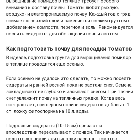
Выращивание помидор в теплице требует особого
внимания к составу почвы. Томаты любят рыхлую,
воздухо- и влагопроницаемую почву. Каждый год с гряд
снимается верхний слой и заменяется свежим грунтом с
добавлением компоста, перегноя и золы. Рекомендуется
посеять сидераты для обогащения почвы азотом.
Как подготовить почву для посадки томатов
В идеале, подготовка грунта для выращивания помидор
в теплице проводится еще осенью.
Если осенью не удалось это сделать, то можно посеять
сидераты и ранней весной, пока не растаял снег. Семена
закладывают не глубоко и засыпают снегом. При таянии
снег увлажнит почву на тепличных грядка. Когда весь
снег растает, при первом поливе сидератов добавьте 1
ст. ложку фитоспорина на 10 л. воды.
Подросшие сидераты (10-15 см) срезают и
впоследствии перекапывают с почвой. Так начинается
подготовка земли для высадки рассады томатов.