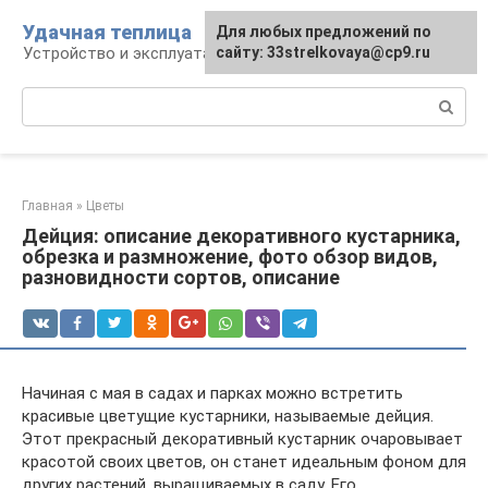
Перейти
Удачная теплица
Для любых предложений по
к
Устройство и эксплуатация теплиц
сайту: 33strelkovaya@cp9.ru
контенту
Поиск:
Главная
»
Цветы
Дейция: описание декоративного кустарника,
обрезка и размножение, фото обзор видов,
разновидности сортов, описание
Начиная с мая в садах и парках можно встретить
красивые цветущие кустарники, называемые дейция.
Этот прекрасный декоративный кустарник очаровывает
красотой своих цветов, он станет идеальным фоном для
других растений, выращиваемых в саду. Его