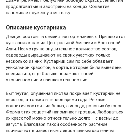
диаметре, имеют белую или розовую окраску. Лепестки
продолговатые и заострены на концах. Соцветие
напоминает суженную метелку.
Описание кустарника
Дейция состоит в семействе гортензиевых. Пришло этот
кустарник к нам из Центральной Америки и Восточной
Азии. Несмотря на внушительное количество сортов,
садоводы выращивают на своих участках только
несколько из них. Кустарник сам по себе обладает
уникальной красотой, а сорта, которые были выведены
специально, еще больше поражают своей
утонченностью и привлекательностью.
Вытянутая, опушенная листва покрывает кустарник не
весь год, а только в теплое время года. Рыхлые
соцветия состоят из белых, а иногда, розовых бутонов.
Форма этих соцветий напоминает гроздья. Любоваться
их красотой можно относительно долго – с весны до
августа. Благодаря такой особенности растение
причисляют к известным декоративным растениям.