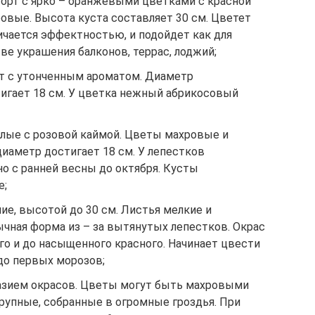
сорт с ярко – оранжевыми цветками с красной
овые. Высота куста составляет 30 см. Цветет
личается эффектностью, и подойдет как для
тве украшения балконов, террас, лоджий;
рт с утонченным ароматом. Диаметр
игает 18 см. У цветка нежный абрикосовый
елые с розовой каймой. Цветы махровые и
диаметр достигает 18 см. У лепестков
о с ранней весны до октября. Кусты
е;
ние, высотой до 30 см. Листья мелкие и
чная форма из – за вытянутых лепестков. Окрас
ого и до насыщенного красного. Начинает цвести
до первых морозов;
разием окрасов. Цветы могут быть махровыми
рупные, собранные в огромные гроздья. При