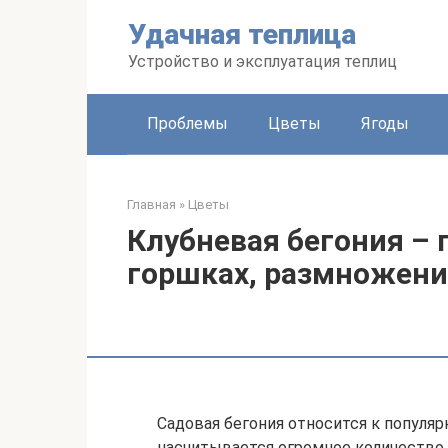
Перейти
Удачная теплица
к
контенту
Устройство и эксплуатация теплиц
Проблемы
Цветы
Ягоды
Главная
»
Цветы
Клубневая бегония – п
горшках, размножени
Садовая бегония относится к популя
насчитывается огромное количество 