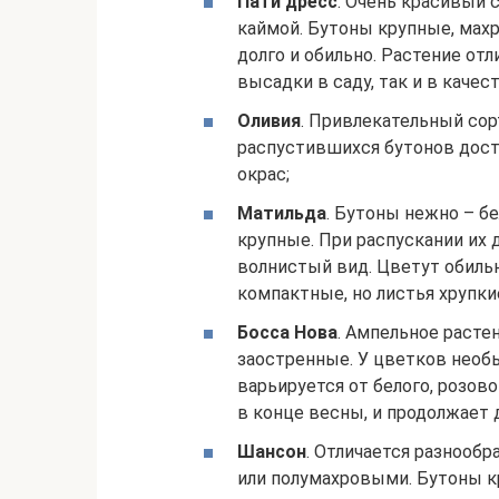
Пати дресс
. Очень красивый 
каймой. Бутоны крупные, махр
долго и обильно. Растение от
высадки в саду, так и в качес
Оливия
. Привлекательный со
распустившихся бутонов дост
окрас;
Матильда
. Бутоны нежно – б
крупные. При распускании их 
волнистый вид. Цветут обильн
компактные, но листья хрупки
Босса Нова
. Ампельное расте
заостренные. У цветков необы
варьируется от белого, розов
в конце весны, и продолжает 
Шансон
. Отличается разнооб
или полумахровыми. Бутоны к