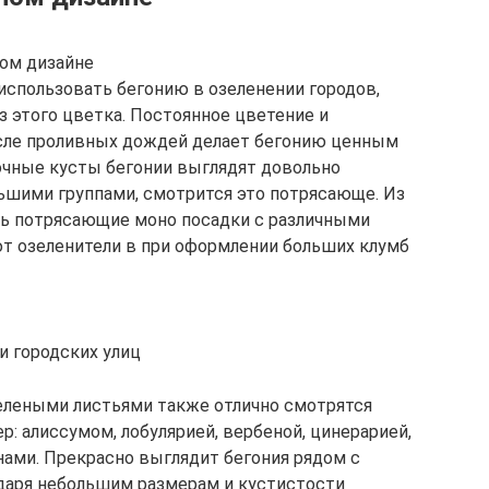
ом дизайне
спользовать бегонию в озеленении городов,
 этого цветка. Постоянное цветение и
сле проливных дождей делает бегонию ценным
очные кусты бегонии выглядят довольно
ьшими группами, смотрится это потрясающе. Из
ть потрясающие моно посадки с различными
ют озеленители в при оформлении больших клумб
и городских улиц
елеными листьями также отлично смотрятся
р: алиссумом, лобулярией, вербеной, цинерарией,
ами. Прекрасно выглядит бегония рядом с
даря небольшим размерам и кустистости