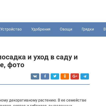
Устройство
Удобрения
Овощи
Грядки
В
осадка и уход в саду и
е, фото
рному декоративному растению. В ее семействе
видов, сортов и гибридов, выведенных