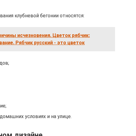
ния клубневой бегонии относятся:
ричины исчезновения. Цветок рябчик:
ание. Рябчик русский - это цветок
дов;
ие;
омашних условиях и на улице.
ном дизайне