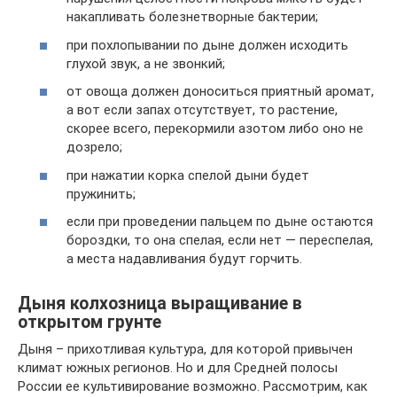
накапливать болезнетворные бактерии;
при похлопывании по дыне должен исходить
глухой звук, а не звонкий;
от овоща должен доноситься приятный аромат,
а вот если запах отсутствует, то растение,
скорее всего, перекормили азотом либо оно не
дозрело;
при нажатии корка спелой дыни будет
пружинить;
если при проведении пальцем по дыне остаются
бороздки, то она спелая, если нет — переспелая,
а места надавливания будут горчить.
Дыня колхозница выращивание в
открытом грунте
Дыня – прихотливая культура, для которой привычен
климат южных регионов. Но и для Средней полосы
России ее культивирование возможно. Рассмотрим, как