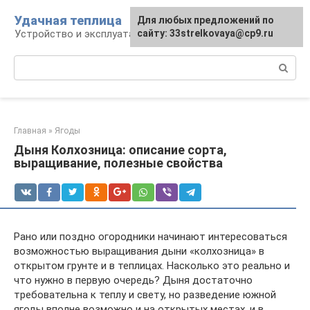
Перейти
Удачная теплица
Для любых предложений по
к
Устройство и эксплуатация теплиц
сайту: 33strelkovaya@cp9.ru
контенту
Поиск:
Главная
»
Ягоды
Дыня Колхозница: описание сорта,
выращивание, полезные свойства
Рано или поздно огородники начинают интересоваться
возможностью выращивания дыни «колхозница» в
открытом грунте и в теплицах. Насколько это реально и
что нужно в первую очередь? Дыня достаточно
требовательна к теплу и свету, но разведение южной
ягоды вполне возможно и на открытых местах, и в