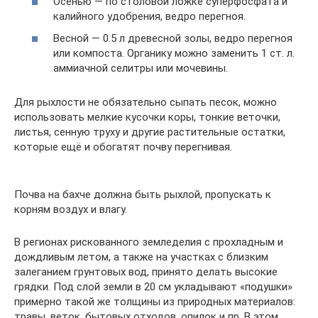
Осенью — по столовой ложке суперфосфата и
калийного удобрения, ведро перегноя.
Весной — 0.5 л древесной золы, ведро перегноя
или компоста. Органику можно заменить 1 ст. л.
аммиачной селитры или мочевины.
Для рыхлости не обязательно сыпать песок, можно
использовать мелкие кусочки коры, тонкие веточки,
листья, сенную труху и другие растительные остатки,
которые ещё и обогатят почву перегнивая.
Почва на бахче должна быть рыхлой, пропускать к
корням воздух и влагу.
В регионах рискованного земледелия с прохладным и
дождливым летом, а также на участках с близким
залеганием грунтовых вод, принято делать высокие
грядки. Под слой земли в 20 см укладывают «подушки»
примерно такой же толщины из природных материалов:
травы, веток, бытовых отходов, опилок и пр. В этом