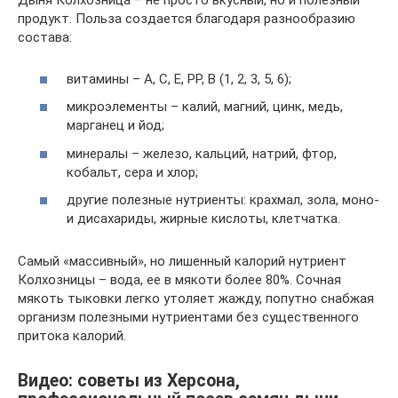
Дыня Колхозница – не просто вкусный, но и полезный
продукт. Польза создается благодаря разнообразию
состава:
витамины – А, С, Е, РР, В (1, 2, 3, 5, 6);
микроэлементы – калий, магний, цинк, медь,
марганец и йод;
минералы – железо, кальций, натрий, фтор,
кобальт, сера и хлор;
другие полезные нутриенты: крахмал, зола, моно-
и дисахариды, жирные кислоты, клетчатка.
Самый «массивный», но лишенный калорий нутриент
Колхозницы – вода, ее в мякоти более 80%. Сочная
мякоть тыковки легко утоляет жажду, попутно снабжая
организм полезными нутриентами без существенного
притока калорий.
Видео: советы из Херсона,