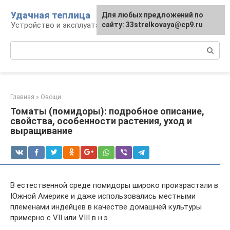
Перейти
Удачная теплица
Для любых предложений по
к
Устройство и эксплуатация теплиц
сайту: 33strelkovaya@cp9.ru
контенту
Поиск:
Главная
»
Овощи
Томаты (помидоры): подробное описание,
свойства, особенности растения, уход и
выращивание
В естественной среде помидоры широко произрастали в
Южной Америке и даже использовались местными
племенами индейцев в качестве домашней культуры
примерно с VII или VIII в н.э.