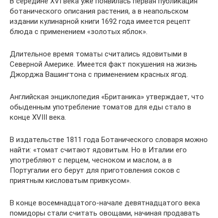
В середине XVI века уже появилась первая публикация
ботанического описания растения, а в неапольском
издании кулинарной книги 1692 года имеется рецепт
блюда с применением «золотых яблок».
Длительное время томаты считались ядовитыми в
Северной Америке. Имеется факт покушения на жизнь
Джорджа Вашингтона с применением красных ягод.
Английская энциклопедия «Британика» утверждает, что
обыденным употребление томатов для еды стало в
конце XVIII века.
В издательстве 1811 года Ботанического словаря можно
найти: «томат считают ядовитым. Но в Италии его
употребляют с перцем, чесноком и маслом, а в
Португалии его берут для приготовления соков с
приятным кисловатым привкусом».
В конце восемнадцатого-начале девятнадцатого века
помидоры стали считать овощами, начиная продавать