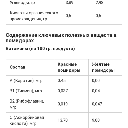
Углеводы, гр.
3,89
2,98
Кислоты органического
0,6
0,6
происхождения, гр.
Содержание ключевых полезных веществ в
помидорах
Витамины (на 100 гр. продукта)
Красные
Желтые
Состав
помидоры
помидоры
А (Каротин), мгр.
0,45
0,00
В1 (Тиамин), мгр.
0,037
0,04
B2 (Рибофлавин),
0,019
0,047
мгр.
С (Аскорбиновая
13,70
9,00
кислота), мгр.