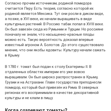
Согласно прочим источникам, родиной помидора
считается Перу. Есть теория, согласно которой их
родиной является Мексика. Тут они росли в диком виде,
а позже, в XVI веке, их начали выращивать в виде
культурных растений. В Россию табак попал в XVIII веке.
Он был завезён сюда из Румынии и Турции. Но россияне
поначалу не знали, что насыщенно-красные плоды
можно есть. Такую вероятность доказал впервые
известный агроном А. Болотов. До этого существовало
мнение, что они якобы ядовиты. Культуру начали сажать
в Крыму.
В 1780 г. томат был подан к столу Екатерины II. В
отдаленных областях империи его уже вовсю
выращивали. Он был широко распространен в Крыму,
Грузии и на Астрахани. Главе государства преподнесли
помидор, который был привезён из Рима. В северных
регионах его воспринимали в качестве декоративной
культуры и не клали в пищу.
Когда созревают томаты?