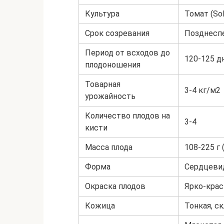
Культура
Томат (Sol
Срок созревания
Позднесп
Период от всходов до
120-125 д
плодоношения
Товарная
3-4 кг/м2
урожайность
Количество плодов на
3-4
кисти
Масса плода
108-225 г 
Форма
Сердцевид
Окраска плодов
Ярко-крас
Кожица
Тонкая, с