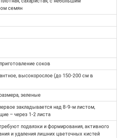
 плотная, сахаристая, с небольшим
вом семян
 приготовление соков
нтное, высокорослое (до 150-200 см в
размера, зеленые
первое закладывается над 8-9-м листом,
ие – через 1-2 листа
требуют подвязки и формирования, активного
ния и удаления лишних цветочных кистей