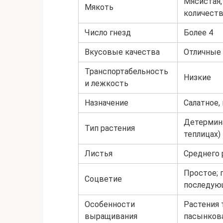
Мясистая,
Мякоть
количест
Число гнезд
Более 4
Вкусовые качества
Отличные
Транспортабельность
Низкие
и лежкость
Назначение
Салатное,
Детермина
Тип растения
теплицах)
Листья
Среднего 
Простое; 
Соцветие
последующ
Особенности
Растения 
выращивания
пасынкова