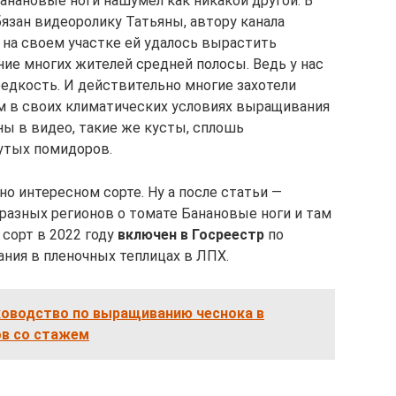
анановые ноги нашумел как никакой другой. В
язан видеоролику Татьяны, автору канала
 на своем участке ей удалось вырастить
ие многих жителей средней полосы. Ведь у нас
едкость. И действительно многие захотели
м в своих климатических условиях выращивания
яны в видео, такие же кусты, сплошь
утых помидоров.
но интересном сорте. Ну а после статьи —
разных регионов о томате Банановые ноги и там
 сорт в 2022 году
включен в Госреестр
по
ния в пленочных теплицах в ЛПХ.
ководство по выращиванию чеснока в
ов со стажем