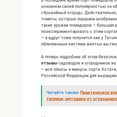
В последнее время сорт помидоров Б
основном своей популярностью он об
«Урожайный огород». Действительно,
томаты, которые поразили воображен
такие урожаи помидоров — большая р
поэкспериментировать с этим сорто
— а вдруг тоже получится как у Тать
облепленные кистями желтых вытян
А теперь подробнее об этом безуслов
отзывы
садоводов и огородников из 
— все плюсы и минусы сорта. Кстати,
Российской Федерации для выращива
Читайте также:
Практическое ру
теплице: методика от огородник