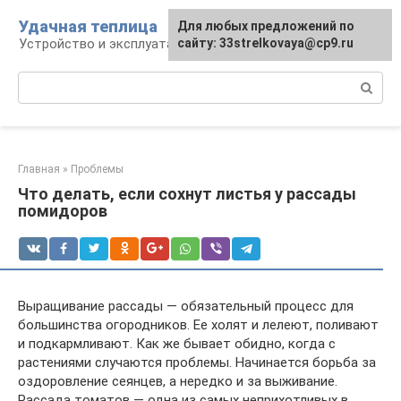
Перейти
Удачная теплица
Для любых предложений по
к
Устройство и эксплуатация теплиц
сайту: 33strelkovaya@cp9.ru
контенту
Поиск:
Главная
»
Проблемы
Что делать, если сохнут листья у рассады
помидоров
Выращивание рассады — обязательный процесс для
большинства огородников. Ее холят и лелеют, поливают
и подкармливают. Как же бывает обидно, когда с
растениями случаются проблемы. Начинается борьба за
оздоровление сеянцев, а нередко и за выживание.
Рассада томатов — одна из самых неприхотливых в