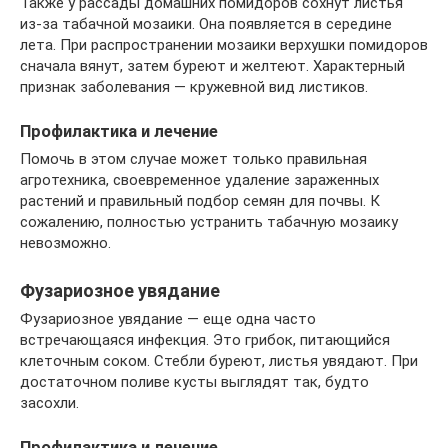
Также у рассады домашних помидоров сохнут листья
из-за табачной мозаики. Она появляется в середине
лета. При распространении мозаики верхушки помидоров
сначала вянут, затем буреют и желтеют. Характерный
признак заболевания — кружевной вид листиков.
Профилактика и лечение
Помочь в этом случае может только правильная
агротехника, своевременное удаление зараженных
растений и правильный подбор семян для почвы. К
сожалению, полностью устранить табачную мозаику
невозможно.
Фузариозное увядание
Фузариозное увядание — еще одна часто
встречающаяся инфекция. Это грибок, питающийся
клеточным соком. Стебли буреют, листья увядают. При
достаточном поливе кусты выглядят так, будто
засохли.
Профилактика и лечение