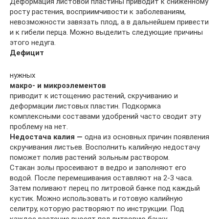
Деформация листовой пластины приводит к сниженному
росту растения, восприимчивости к заболеваниям,
невозможности завязать плод, а в дальнейшем привести
и к гибели перца. Можно выделить следующие причины
этого недуга.
Дефицит
нужных
макро- и микроэлементов
приводит к истощению растений, скручиванию и
деформации листовых пластин. Подкормка
комплексными составами удобрений часто сводит эту
проблему на нет.
Недостача калия —
одна из основных причин появления
скручивания листьев. Восполнить калийную недостачу
поможет полив растений зольным раствором.
Стакан золы просеивают в ведро и заполняют его
водой. После перемешивания оставляют на 2-3 часа.
Затем поливают перец по литровой банке под каждый
кустик. Можно использовать и готовую калийную
селитру, которую растворяют по инструкции. Под
каждое растение вносят пол литровую банку