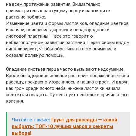
на всем протяжении развития. Внимательно
присмотритесь к растущему перцу и разглядите
растение поближе.
Изменение цвета и формы листочков, опадание цветков
и завязи, появление дырочек и неоднородности
листовой пластины — все это говорит о
неблагополучном развитии растения. Перец своим видом
сигнализирует, чтобы обратили на него внимание и
оказали должную помощь.
Опадание листьев перца часто вызывают недоумение.
Вроде бы здоровое зеленое растение, посаженное через
рассаду, прекрасно укоренилось и пошло в рост. И вдруг,
как гром среди ясного неба, нижние листочки начали
желтеть и опадать. Существует несколько причин этого
явления.
Читайте также:
Грунт для рассады — какой
выбрать: ТОП-10 лучших марок и секреты
выбора!