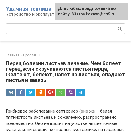
Перейти
Удачная теплица
Для любых предложений по
к
Устройство и эксплуатация теплиц
сайту: 33strelkovaya@cp9.ru
контенту
Поиск:
Главная
»
Проблемы
Перец болезни листьев лечение. Чем болеет
перец,если скручиваются листья перца,
желтеют, белеют, налет на листьях, опадают
листья и завязь
Грибковое заболевание септориоз (оно же – белая
пятнистость листьев), к сожалению, распространено
повсеместно. Оно не щадит на участке ни цветочные
культуры, ни овощи, ни ягодные кустарники, ни плодовые