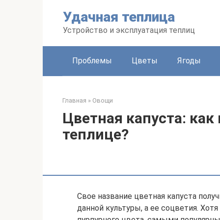
Перейти
Удачная теплица
к
контенту
Устройство и эксплуатация теплиц
Проблемы
Цветы
Ягоды
Главная
»
Овощи
Цветная капуста: как
теплице?
Свое название цветная капуста получи
данной культуры, а ее соцветия. Хот
пурпурного цвета, самыми популярны