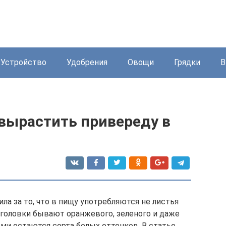
Устройство
Удобрения
Овощи
Грядки
В
 вырастить привереду в
ла за то, что в пищу употребляются не листья
я головки бывают оранжевого, зеленого и даже
ми остаются сорта белых оттенков. В статье