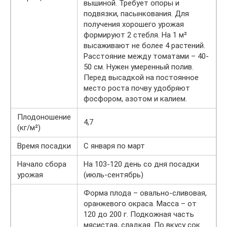
вышиной. Требует опоры и
подвязки, пасынкования. Для
получения хорошего урожая
формируют 2 стебля. На 1 м²
высаживают не более 4 растений.
Расстояние между томатами – 40-
50 см. Нужен умеренный полив.
Перед высадкой на постоянное
место роста почву удобряют
фосфором, азотом и калием.
Плодоношение
4,7
(кг/м²)
Время посадки
С января по март
Начало сбора
На 103-120 день со дня посадки
урожая
(июль-сентябрь)
Форма плода – овально-сливовая,
оранжевого окраса. Масса – от
120 до 200 г. Подкожная часть
мясистая, сладкая. По вкусу сок