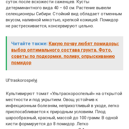
суток после всхожести саженцев. Кусты
детерминантного вида 40 – 60 см. Растение вывели
селекционеры Сибири. Стойкий вид обладает отменным
вкусом, наливной мякотью, крепкой кожицей. Помидор
не растрескивается, консервируют цельно.
Читайте также:
Какую почву любят помидоры:
выбор оптимального состава грунта. Фото,
советы по подкормке, поливу, опрыскиванию
помидор
Ul’traskorospelyj
Культивируют томат «Ультраскороспелый» на открытой
местности и под укрытием. Овощ устойчив к
инфекционным болезням, неприхотливый в уходе, легко
приспосабливается к природным условиям. Плод
шарообразный, красный, массой до 100 грамм. В одной
кисти формируется до 8 помидор. Легко