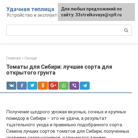
Перейти
Удачная теплица
Для любых предложений по
к
Устройство и эксплуатация теплиц
сайту: 33strelkovaya@cp9.ru
контенту
Поиск:
Главная
»
Овощи
Томаты для Сибири: лучшие сорта для
открытого грунта
Получение щедрого урожая вкусных, сочных и крупных
помидор в Сибири – это не удача, а результат
тщательного ухода и правильно подобранного сорта.
Семена лучших сортов томатов для Сибири, полученных
усилиями селекционеров, отличаются такими