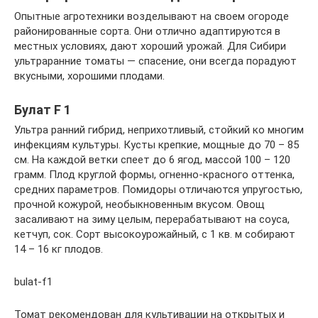
Опытные агротехники возделывают на своем огороде
районированные сорта. Они отлично адаптируются в
местных условиях, дают хороший урожай. Для Сибири
ультраранние томаты — спасение, они всегда порадуют
вкусными, хорошими плодами.
Булат F 1
Ультра ранний гибрид, неприхотливый, стойкий ко многим
инфекциям культуры. Кусты крепкие, мощные до 70 – 85
см. На каждой ветки спеет до 6 ягод, массой 100 – 120
грамм. Плод круглой формы, огненно-красного оттенка,
средних параметров. Помидоры отличаются упругостью,
прочной кожурой, необыкновенным вкусом. Овощ
засаливают на зиму целым, перерабатывают на соуса,
кетчуп, сок. Сорт высокоурожайный, с 1 кв. м собирают
14 – 16 кг плодов.
bulat-f1
Томат рекомендован для культивации на открытых и