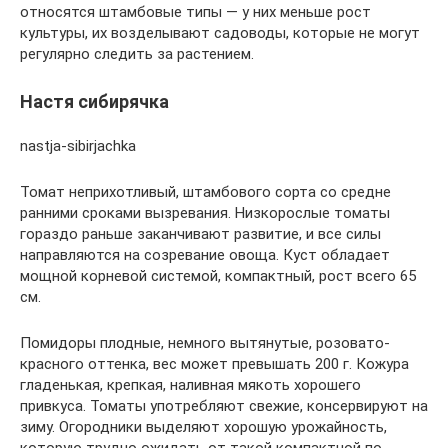
относятся штамбовые типы — у них меньше рост
культуры, их возделывают садоводы, которые не могут
регулярно следить за растением.
Настя сибирячка
nastja-sibirjachka
Томат неприхотливый, штамбового сорта со средне
ранними сроками вызревания. Низкорослые томаты
гораздо раньше заканчивают развитие, и все силы
направляются на созревание овоща. Куст обладает
мощной корневой системой, компактный, рост всего 65
см.
Помидоры плодные, немного вытянутые, розовато-
красного оттенка, вес может превышать 200 г. Кожура
гладенькая, крепкая, наливная мякоть хорошего
привкуса. Томаты употребляют свежие, консервируют на
зиму. Огородники выделяют хорошую урожайность,
которую трудно ожидать от такой компактной по