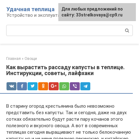
Перейти
Удачная теплица
Для любых предложений по
к
Устройство и эксплуатация теплиц
сайту: 33strelkovaya@cp9.ru
контенту
Поиск:
Главная
»
Овощи
Как вырастить рассаду капусты в теплице.
Инстирукции, советы, лайфхаки
В старину огород крестьянина было невозможно
представить без капусты. Так и сегодня, даже на двух
сотках обязательно будут расти пару кочанов этого
полезного и вкусного овоща. А вот в современных
теплицах сегодня выращивают не только белокочанную
капусту, но и не мене полезную пекинскую, и китайскую,