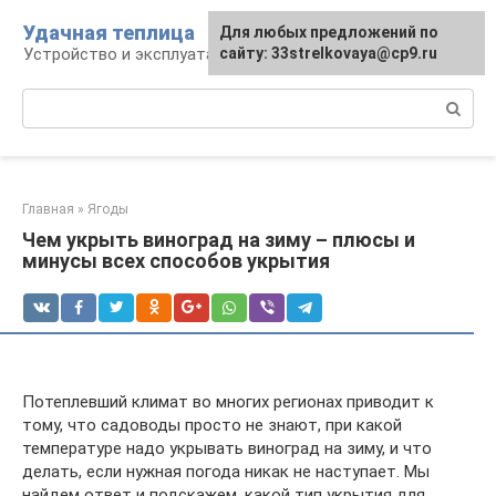
Перейти
Удачная теплица
Для любых предложений по
к
Устройство и эксплуатация теплиц
сайту: 33strelkovaya@cp9.ru
контенту
Поиск:
Главная
»
Ягоды
Чем укрыть виноград на зиму – плюсы и
минусы всех способов укрытия
Потеплевший климат во многих регионах приводит к
тому, что садоводы просто не знают, при какой
температуре надо укрывать виноград на зиму, и что
делать, если нужная погода никак не наступает. Мы
найдем ответ и подскажем, какой тип укрытия для