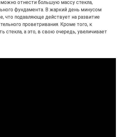
 можно отнести большую массу стекла,
ьного фундамента. В жаркий день минусом
це, что подавляюще действует на развитие
ельного проветривания. Кроме того, к
 стекла, а это, в свою очередь, увеличивает