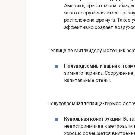
Америки, при этом она облад
этого сооружения имеет разну
расположена фрамуга. Такое у
эффективно создает воздухоо
Теплица по Митлайдеру Источник home
Полуподземный парник-терм
зимнего парника. Сооружение 
капитальные стены.
Полуподземная теплица-термос Источн
Купольная конструкция.
Выгля
невосприимчива к ветровым н
хорошо освещается внутренне