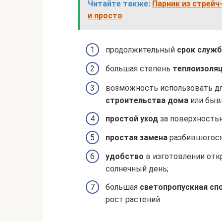
Читайте также:
Парник из стрейч
и просто
продолжительный
срок служб
большая степень
теплоизоляц
возможность использовать дл
строительства дома
или быв
простой уход
за поверхность
простая замена
разбившегося
удобство
в изготовлении отк
солнечный день;
большая
светопропускная
сп
рост растений.