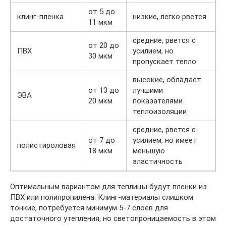
от 5 до
клинг-пленка
низкие, легко рвется
11 мкм
средние, рвется с
от 20 до
ПВХ
усилием, но
30 мкм
пропускает тепло
высокие, обладает
от 13 до
лучшими
ЭВА
20 мкм
показателями
теплоизоляции
средние, рвется с
от 7 до
усилием, но имеет
полистироловая
18 мкм
меньшую
эластичность
Оптимальным вариантом для теплицы будут пленки из
ПВХ или полипропилена. Клинг-материалы слишком
тонкие, потребуется минимум 5-7 слоев для
достаточного утепления, но светопроницаемость в этом