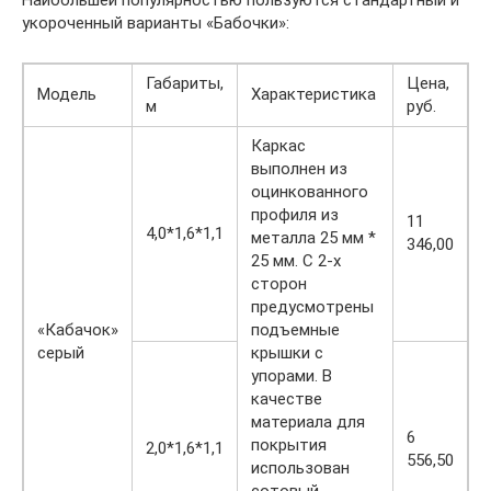
Наибольшей популярностью пользуются стандартный и
укороченный варианты «Бабочки»:
Габариты,
Цена,
Модель
Характеристика
м
руб.
Каркас
выполнен из
оцинкованного
профиля из
11
4,0*1,6*1,1
металла 25 мм *
346,00
25 мм. С 2-х
сторон
предусмотрены
«Кабачок»
подъемные
серый
крышки с
упорами. В
качестве
материала для
6
покрытия
2,0*1,6*1,1
556,50
использован