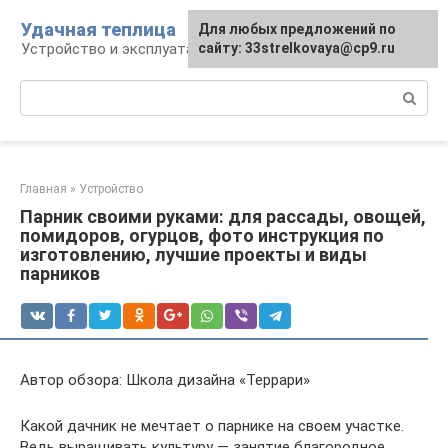
Перейти
Удачная теплица
Для любых предложений по
к
Устройство и эксплуатация теплиц
сайту: 33strelkovaya@cp9.ru
контенту
Поиск:
Главная
»
Устройство
Парник своими руками: для рассады, овощей,
помидоров, огурцов, фото инструкция по
изготовлению, лучшие проекты и виды
парников
Автор обзора: Школа дизайна «Террари»
Какой дачник не мечтает о парнике на своем участке.
Ведь выращивать культуру — занятие благородное,