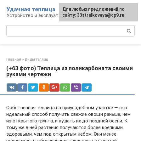
Перейти
Удачная теплица
Для любых предложений по
к
Устройство и эксплуатация теплиц
сайту: 33strelkovaya@cp9.ru
контенту
Поиск:
Главная
»
Виды теплиц
(+63 фото) Теплица из поликарбоната своими
руками чертежи
Собственная теплица на приусадебном участке — это
идеальный способ получить свежие овощи раньше, чем
из открытого грунта, и кушать их до поздней осени. К
тому же в ней растения получаются более крепкими,
здоровыми, чем под открытым небом. Они менее
подвержены заболеваниям, защищены от плохой