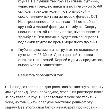
грунта. На пучинистых грунтах (глина, суглинки,
чернозем) траншею выкапывают глубиной 50-60
см. Края траншеи укрепляют опалубкой —
сколоченными щитами из досок, фанеры, ОСП.
На выровненное дно насыпают 15 см щебня
крупной и мелкой фракции, трамбуют. Сверху
насыпают такой же слой песка, выравнивают и
трамбуют. Эта подушка будет компенсировать
подвижки грунта во время морозного пучения.
Глубина фундамента на грунтах, не склонных к
пучению — 25-30 см. Дно вырытой траншеи
очищают от камней, Корней и других предметов,
выравнивают, уплотняют.
Разметка проводится так
На подготовленное дно расстилают плотную клеенку
или рубероид. Это необходимо, чтобы из раствора влага
не впиталась в грунт. Желательно также застелить и
бока, но там щиты опалубки частично решают эту
задачу. Без этого слоя бетон не наберет прочности и