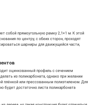
ет собой прямоугольную рамку 2,1×1 м. К этой
снования по центру, с обеих сторон, проходят
сироваться шарниры для движущейся части,
ментов
ходит оцинкованный профиль с сечением
делать из поликарбоната, однако при желании
й плёнкой или прессованным полиэтиленом. Для
ю будет достаточно листа поликарбоната
из дерева, но такая конструкция будет отличаться