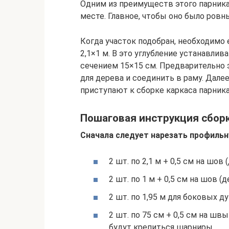
Одним из преимуществ этого парника
месте. Главное, чтобы оно было ров
Когда участок подобран, необходимо 
2,1×1 м. В это углубление устанавли
сечением 15×15 см. Предварительно 
для дерева и соединить в раму. Дал
приступают к сборке каркаса парника
Пошаговая инструкция сбор
Сначала следует нарезать профильну
2 шт. по 2,1 м + 0,5 см на шов 
2 шт. по 1 м + 0,5 см на шов (
2 шт. по 1,95 м для боковых ду
2 шт. по 75 см + 0,5 см на ш
будут крепиться шарниры.