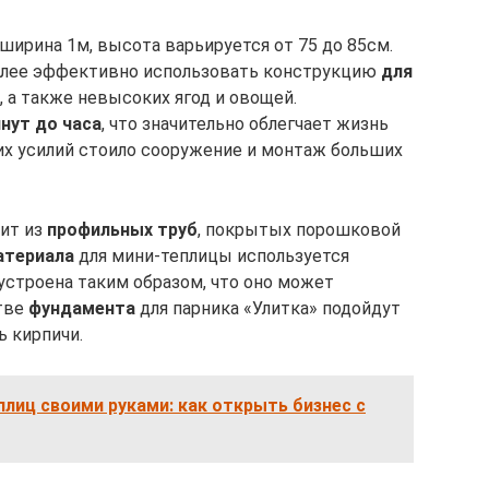
ширина 1м, высота варьируется от 75 до 85см.
олее эффективно использовать конструкцию
для
, а также невысоких ягод и овощей.
инут до часа
, что значительно облегчает жизнь
их усилий стоило сооружение и монтаж больших
ит из
профильных труб
, покрытых порошковой
атериала
для мини-теплицы используется
 устроена таким образом, что оно может
стве
фундамента
для парника «Улитка» подойдут
ь кирпичи.
лиц своими руками: как открыть бизнес с