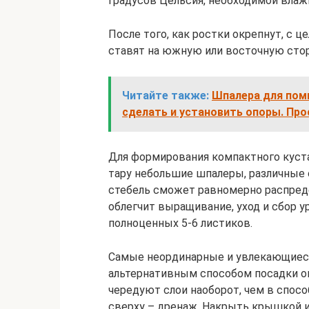
градусов Цельсия, необходимой влаж
После того, как ростки окрепнут, с 
ставят на южную или восточную стор
Читайте также:
Шпалера для поми
сделать и установить опоры. Про
Для формирования компактного куст
тару небольшие шпалеры, различные о
стебель сможет равномерно распреде
облегчит выращивание, уход и сбор 
полноценных 5-6 листиков.
Самые неординарные и увлекающиес
альтернативным способом посадки ог
чередуют слои наоборот, чем в спосо
сверху – дренаж. Накрыть крышкой и