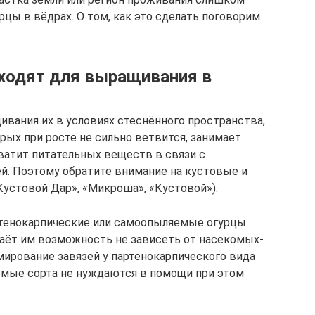
цы в вёдрах. О том, как это сделать поговорим
дходят для выращивания в
ивания их в условиях стеснённого пространства,
рых при росте не сильно ветвится, занимает
хватит питательных веществ в связи с
ей. Поэтому обратите внимание на кустовые и
Кустовой Дар», «Микроша», «Кустовой»).
тенокарпические или самоопыляемые огурцы
о даёт им возможность не зависеть от насекомых-
мирование завязей у партенокарпического вида
емые сорта не нуждаются в помощи при этом