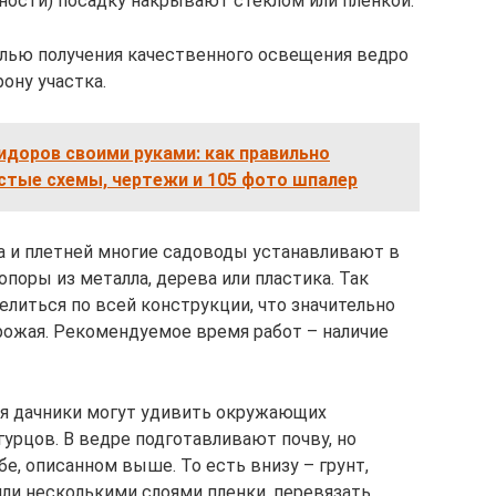
ности) посадку накрывают стеклом или пленкой.
целью получения качественного освещения ведро
ону участка.
доров своими руками: как правильно
стые схемы, чертежи и 105 фото шпалер
а и плетней многие садоводы устанавливают в
поры из металла, дерева или пластика. Так
литься по всей конструкции, что значительно
урожая. Рекомендуемое время работ – наличие
я дачники могут удивить окружающих
урцов. В ведре подготавливают почву, но
бе, описанном выше. То есть внизу – грунт,
ли несколькими слоями пленки, перевязать