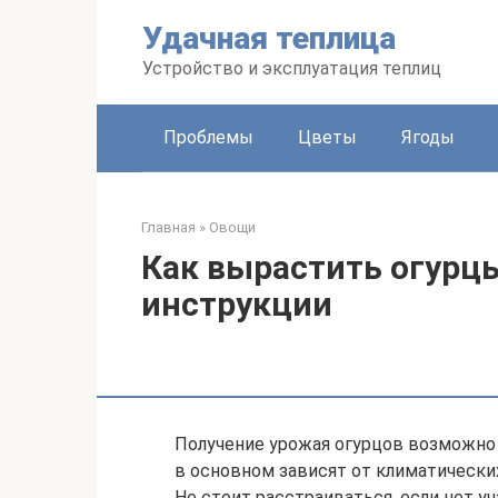
Перейти
Удачная теплица
к
контенту
Устройство и эксплуатация теплиц
Проблемы
Цветы
Ягоды
Главная
»
Овощи
Как вырастить огурц
инструкции
Получение урожая огурцов возможно
в основном зависят от климатических
Не стоит расстраиваться, если нет у