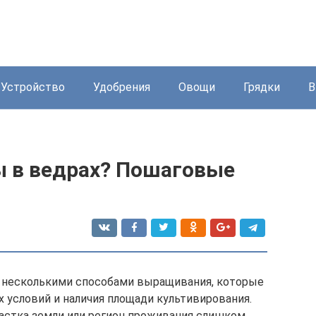
Устройство
Удобрения
Овощи
Грядки
В
ы в ведрах? Пошаговые
 несколькими способами выращивания, которые
 условий и наличия площади культивирования.
частка земли или регион проживания слишком