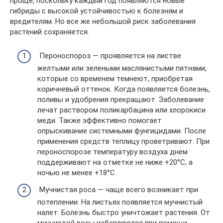
проще, поскольку каждый год появляются новые
гибриды с высокой устойчивостью к болезням и
вредителям. Но все же небольшой риск заболевания
растений сохраняется.
Пероноспороз — проявляется на листве
желтыми или зелеными маслянистыми пятнами,
которые со временем темнеют, приобретая
коричневый оттенок. Когда появляется болезнь,
поливы и удобрения прекращают. Заболевание
лечат раствором поликарбацина или хлорокиси
меди. Также эффективно помогает
опрыскивание системными фунгицидами. После
применения средств теплицу проветривают. При
пероноспорозе температуру воздуха днем
поддерживают на отметке не ниже +20°С, а
ночью не менее +18°С.
Мучнистая роса — чаще всего возникает при
потеплении. На листьях появляется мучнистый
налет. Болезнь быстро уничтожает растения. От
мучнистой росы избавляются при помощи