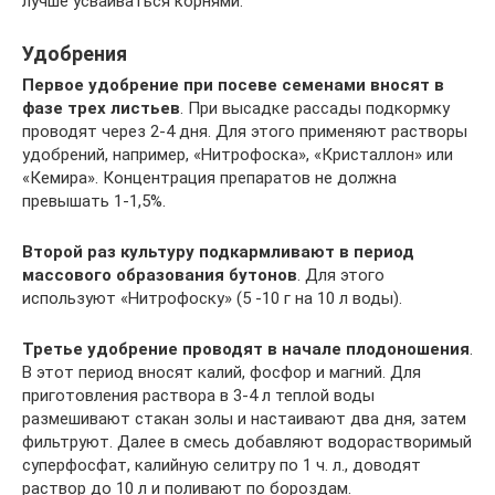
лучше усваиваться корнями.
Удобрения
Первое удобрение при посеве семенами вносят в
фазе трех листьев
. При высадке рассады подкормку
проводят через 2-4 дня. Для этого применяют растворы
удобрений, например, «Нитрофоска», «Кристаллон» или
«Кемира». Концентрация препаратов не должна
превышать 1-1,5%.
Второй раз культуру подкармливают в период
массового образования бутонов
. Для этого
используют «Нитрофоску» (5 -10 г на 10 л воды).
Третье удобрение проводят в начале плодоношения
.
В этот период вносят калий, фосфор и магний. Для
приготовления раствора в 3-4 л теплой воды
размешивают стакан золы и настаивают два дня, затем
фильтруют. Далее в смесь добавляют водорастворимый
суперфосфат, калийную селитру по 1 ч. л., доводят
раствор до 10 л и поливают по бороздам.