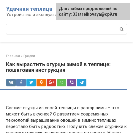
Перейти
Удачная теплица
Для любых предложений по
к
Устройство и эксплуатация теплиц
сайту: 33strelkovaya@cp9.ru
контенту
Поиск:
Главная
»
Грядки
Как вырастить огурцы зимой в теплице:
пошаговая инструкция
Свежие огурцы из своей теплицы в разгар зимы – что
может быть вкуснее? С развитием современных
технологий выращивание овощей в зимних теплицах
перестало быть редкостью. Получить свежие огурчики к
своему столу или на продажу довольно просто. Нужно