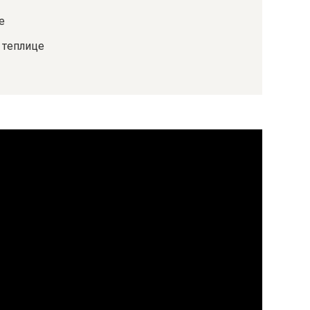
е
 теплице