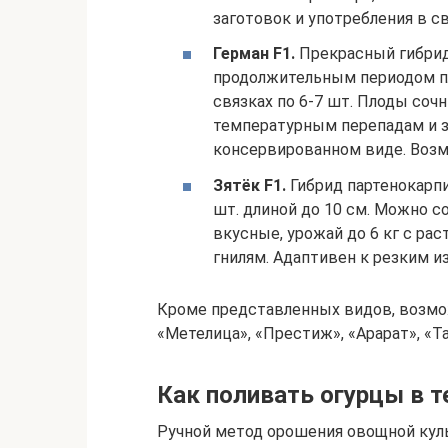
заготовок и употребления в с
Герман F1.
Прекрасный гибрид 
продолжительным периодом п
связках по 6-7 шт. Плоды соч
температурным перепадам и з
консервированном виде. Возм
Зятёк F1.
Гибрид партенокарпи
шт. длиной до 10 см. Можно с
вкусные, урожай до 6 кг с ра
гнилям. Адаптивен к резким и
Кроме представленных видов, возмо
«Метелица», «Престиж», «Арарат», «Та
Как поливать огурцы в 
Ручной метод орошения овощной ку