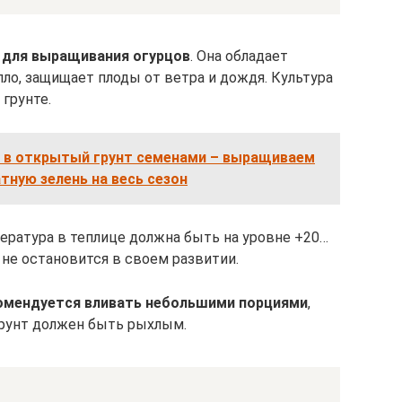
а для выращивания огурцов
. Она обладает
ло, защищает плоды от ветра и дождя. Культура
грунте.
п в открытый грунт семенами – выращиваем
тную зелень на весь сезон
пература в теплице должна быть на уровне +20…
 не остановится в своем развитии.
омендуется вливать небольшими порциями
,
 Грунт должен быть рыхлым.