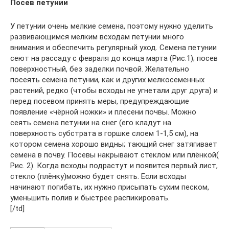
Посев петунии
У петунии очень мелкие семена, поэтому нужно уделить
развивающимся мелким всходам петунии много
внимания и обеспечить регулярный уход. Семена петунии
сеют на рассаду с февраля до конца марта (Рис.1); посев
поверхностный, без заделки почвой. Желательно
посеять семена петунии, как и других мелкосеменных
растений, редко (чтобы всходы не угнетали друг друга) и
перед посевом принять меры, предупреждающие
появление «чёрной ножки» и плесени почвы. Можно
сеять семена петунии на снег (его кладут на
поверхность субстрата в горшке слоем 1-1,5 см), на
котором семена хорошо видны; тающий снег затягивает
семена в почву. Посевы накрывают стеклом или плёнкой(
Рис. 2). Когда всходы подрастут и появится первый лист,
стекло (плёнку)можно будет снять. Если всходы
начинают погибать, их нужно присыпать сухим песком,
уменьшить полив и быстрее распикировать.
[/td]