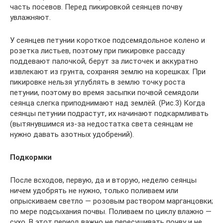
часть посевов. Перед пикировкой сеянцев почву
увлажняют.
У сеянцев петунии короткое подсемядольное колено и
розетка листьев, поэтому при пикировке рассаду
поддевают палочкой, берут за листочек и аккуратно
извлекают из грунта, сохраняя землю на корешках. При
пикировке нельзя углублять в землю точку роста
петунии, поэтому во время засыпки почвой семядоли
сеянца слегка приподнимают над землёй. (Рис.3) Когда
сеянцы петунии подрастут, их начинают подкармливать
(вытянувшимся из-за недостатка света сеянцам не
нужно давать азотных удобрений).
Подкормки
После всходов, первую, да и вторую, неделю сеянцы
ничем удобрять не нужно, только поливаем или
опрыскиваем светло — розовым раствором марганцовки;
по мере подсыхания почвы. Поливаем по циклу влажно —
сухо. В этот период важно не пересушивать почву и не