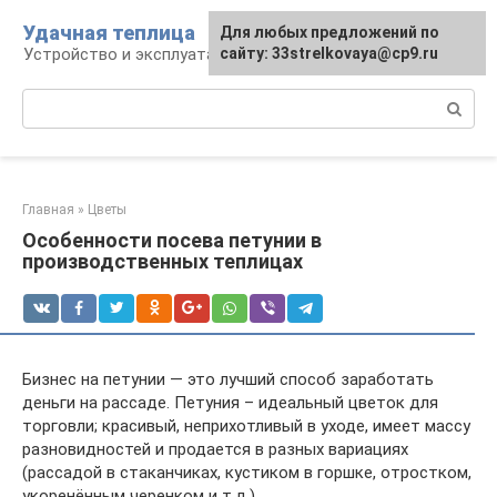
Перейти
Удачная теплица
Для любых предложений по
к
Устройство и эксплуатация теплиц
сайту: 33strelkovaya@cp9.ru
контенту
Поиск:
Главная
»
Цветы
Особенности посева петунии в
производственных теплицах
Бизнес на петунии — это лучший способ заработать
деньги на рассаде. Петуния – идеальный цветок для
торговли; красивый, неприхотливый в уходе, имеет массу
разновидностей и продается в разных вариациях
(рассадой в стаканчиках, кустиком в горшке, отростком,
укоренённым черенком и т.д.).