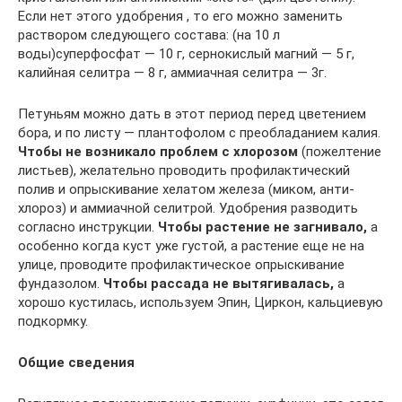
Если нет этого удобрения , то его можно заменить
раствором следующего состава: (на 10 л
воды)суперфосфат — 10 г, сернокислый магний — 5 г,
калийная селитра — 8 г, аммиачная селитра — 3г.
Петуньям можно дать в этот период перед цветением
бора, и по листу — плантофолом с преобладанием калия.
Чтобы не возникало проблем с хлорозом
(пожелтение
листьев), желательно проводить профилактический
полив и опрыскивание хелатом железа (миком, анти-
хлороз) и аммиачной селитрой. Удобрения разводить
согласно инструкции.
Чтобы растение не загнивало,
а
особенно когда куст уже густой, а растение еще не на
улице, проводите профилактическое опрыскивание
фундазолом.
Чтобы рассада не вытягивалась,
а
хорошо кустилась, используем Эпин, Циркон, кальциевую
подкормку.
Общие сведения