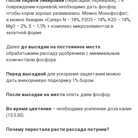
После первой пикировки
(пересадки, перевалки), т.е.
повреждении корневой, необходимо дать фосфор,
чтобы корни хорошо развивались. Можно Монофосфат,
а можно Акварин «Супер» N – 18%, P2O5 – 18%, K2O – 18%,
MgO – 2%, S – 1,5% + комплекс микроэлементов в
хелатной форме.
Далее
до высадки на постоянное место
обрабатываем рассаду удобрением с минимальным
количеством фосфора.
Перед высадкой
для ускорения зацветания можно
дать внекорневую подкормку 1% бором.
После высадки на место
опять даем фосфор.
Во время цветения
– необходима усиленная доза калия
(15:5:30).
Почему перестала расти рассада петунии?