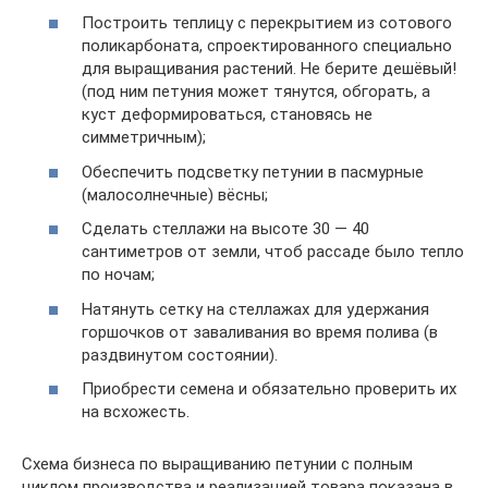
Построить теплицу с перекрытием из сотового
поликарбоната, спроектированного специально
для выращивания растений. Не берите дешёвый!
(под ним петуния может тянутся, обгорать, а
куст деформироваться, становясь не
симметричным);
Обеспечить подсветку петунии в пасмурные
(малосолнечные) вёсны;
Сделать стеллажи на высоте 30 — 40
сантиметров от земли, чтоб рассаде было тепло
по ночам;
Натянуть сетку на стеллажах для удержания
горшочков от заваливания во время полива (в
раздвинутом состоянии).
Приобрести семена и обязательно проверить их
на всхожесть.
Схема бизнеса по выращиванию петунии с полным
циклом производства и реализацией товара показана в