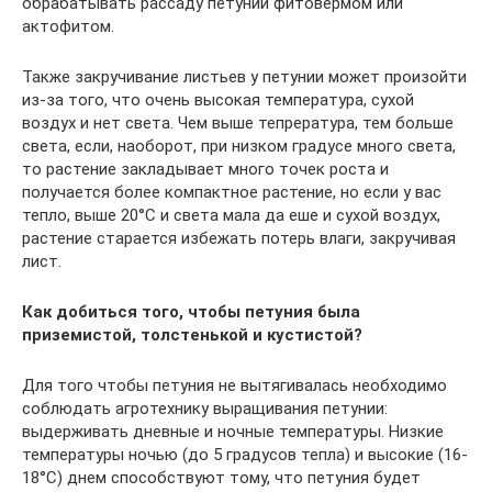
обрабатывать рассаду петунии фитовермом или
актофитом.
Также закручивание листьев у петунии может произойти
из-за того, что очень высокая температура, сухой
воздух и нет света. Чем выше тепрература, тем больше
света, если, наоборот, при низком градусе много света,
то растение закладывает много точек роста и
получается более компактное растение, но если у вас
тепло, выше 20°C и света мала да еше и сухой воздух,
растение старается избежать потерь влаги, закручивая
лист.
Как добиться того, чтобы петуния была
приземистой, толстенькой и кустистой?
Для того чтобы петуния не вытягивалась необходимо
соблюдать агротехнику выращивания петунии:
выдерживать дневные и ночные температуры. Низкие
температуры ночью (до 5 градусов тепла) и высокие (16-
18°C) днем способствуют тому, что петуния будет