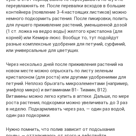
переувлажнять ее. После перевалки всходов в большие
контейнера (появление 3-4 настоящих листиков) можно
немного подкормить растения. После пикировки, полить
для лучшего приживление растений, уменьшенной дозой
(1 ст. ложка на ведро воды) желтого кристалона (для
корней) или Кемира-люкс. Вообще то, тут подойдут
разные комплексные удобрения для петуний, сурфиний,
или универсальные для цветущих.
Через несколько дней после приживления растений на
новом месте можно опрыскать по листу зеленым
кристалоном (для роста) или другими удобрениями для
петуний. Неплохо брызгать микроэлементами (например,
унифлор микро) и витаминами В1- Тиамин, В12).
Витамины можно легко купить в аптеке. Дальше, по мере
роста растения, подкормки можно увеличивать до 3 раз
в неделю. Подкармливать через раз, — один раз водой,
один раз подкормки.
Нужно помнить, что полив зависит от подсыхания
почвы, — отталкиваясь от этого и действуйте.