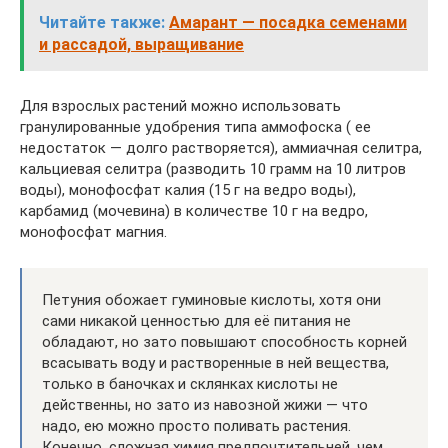
Читайте также:
Амарант — посадка семенами
и рассадой, выращивание
Для взрослых растений можно использовать
гранулированные удобрения типа аммофоска ( ее
недостаток — долго растворяется), аммиачная селитра,
кальциевая селитра (разводить 10 грамм на 10 литров
воды), монофосфат калия (15 г на ведро воды),
карбамид (мочевина) в количестве 10 г на ведро,
монофосфат магния.
Петуния обожает гуминовые кислоты, хотя они
сами никакой ценностью для её питания не
обладают, но зато повышают способность корней
всасывать воду и растворенные в ней вещества,
только в баночках и склянках кислоты не
действенны, но зато из навозной жижи — что
надо, ею можно просто поливать растения.
Конечно, сложная химия предпочтительней, чем