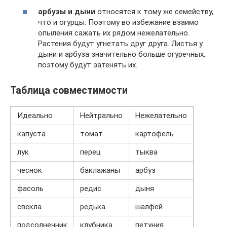
арбузы и дыни
относятся к тому же семейству,
что и огурцы. Поэтому во избежание взаимо
опыления сажать их рядом нежелательно.
Растения будут угнетать друг друга. Листья у
дыни и арбуза значительно больше огуречных,
поэтому будут затенять их.
Таблица совместимости
Идеально
Нейтрально
Нежелательно
капуста
томат
картофель
лук
перец
тыква
чеснок
баклажаны
арбуз
фасоль
редис
дыня
свекла
редька
шалфей
подсолнечник
клубника
петуния