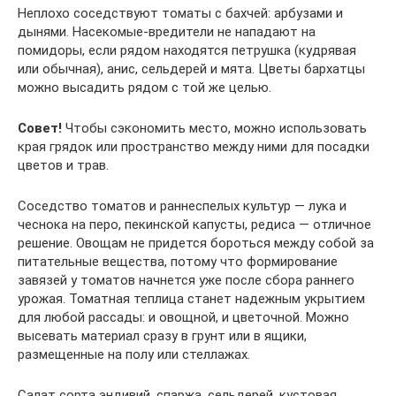
Неплохо соседствуют томаты с бахчей: арбузами и
дынями. Насекомые-вредители не нападают на
помидоры, если рядом находятся петрушка (кудрявая
или обычная), анис, сельдерей и мята. Цветы бархатцы
можно высадить рядом с той же целью.
Совет!
Чтобы сэкономить место, можно использовать
края грядок или пространство между ними для посадки
цветов и трав.
Соседство томатов и раннеспелых культур — лука и
чеснока на перо, пекинской капусты, редиса — отличное
решение. Овощам не придется бороться между собой за
питательные вещества, потому что формирование
завязей у томатов начнется уже после сбора раннего
урожая. Томатная теплица станет надежным укрытием
для любой рассады: и овощной, и цветочной. Можно
высевать материал сразу в грунт или в ящики,
размещенные на полу или стеллажах.
Салат сорта эндивий, спаржа, сельдерей, кустовая