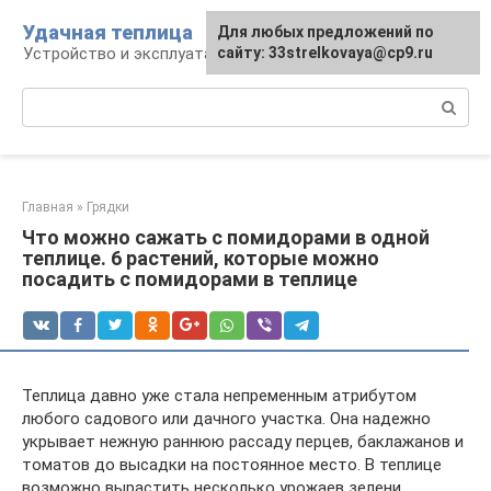
Перейти
Удачная теплица
Для любых предложений по
к
Устройство и эксплуатация теплиц
сайту: 33strelkovaya@cp9.ru
контенту
Поиск:
Главная
»
Грядки
Что можно сажать с помидорами в одной
теплице. 6 растений, которые можно
посадить с помидорами в теплице
Теплица давно уже стала непременным атрибутом
любого садового или дачного участка. Она надежно
укрывает нежную раннюю рассаду перцев, баклажанов и
томатов до высадки на постоянное место. В теплице
возможно вырастить несколько урожаев зелени,