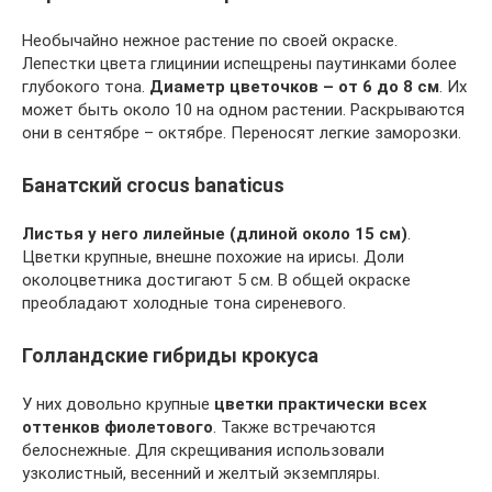
Необычайно нежное растение по своей окраске.
Лепестки цвета глицинии испещрены паутинками более
глубокого тона.
Диаметр цветочков – от 6 до 8 см
. Их
может быть около 10 на одном растении. Раскрываются
они в сентябре – октябре. Переносят легкие заморозки.
Банатский crocus banaticus
Листья у него лилейные (длиной около 15 см)
.
Цветки крупные, внешне похожие на ирисы. Доли
околоцветника достигают 5 см. В общей окраске
преобладают холодные тона сиреневого.
Голландские гибриды крокуса
У них довольно крупные
цветки практически всех
оттенков фиолетового
. Также встречаются
белоснежные. Для скрещивания использовали
узколистный, весенний и желтый экземпляры.