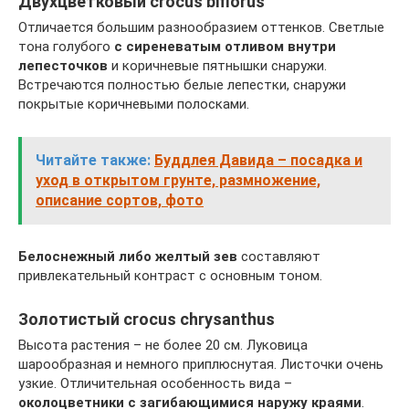
Двухцветковый crocus biflorus
Отличается большим разнообразием оттенков. Светлые
тона голубого
с сиреневатым отливом внутри
лепесточков
и коричневые пятнышки снаружи.
Встречаются полностью белые лепестки, снаружи
покрытые коричневыми полосками.
Читайте также:
Буддлея Давида – посадка и
уход в открытом грунте, размножение,
описание сортов, фото
Белоснежный либо желтый зев
составляют
привлекательный контраст с основным тоном.
Золотистый crocus chrysanthus
Высота растения – не более 20 см. Луковица
шарообразная и немного приплюснутая. Листочки очень
узкие. Отличительная особенность вида –
околоцветники с загибающимися наружу краями
.