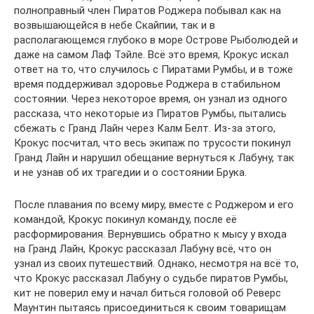
полноправный член Пиратов Роджера побывал как на
возвышающейся в небе Скайпии, так и в
располагающемся глубоко в море Острове Рыболюдей и
даже на самом Лаф Тэйле. Всё это время, Крокус искал
ответ на то, что случилось с Пиратами Румбы, и в тоже
время поддерживал здоровье Роджера в стабильном
состоянии. Через некоторое время, он узнал из одного
рассказа, что некоторые из Пиратов Румбы, пытались
сбежать с Гранд Лайн через Калм Белт. Из-за этого,
Крокус посчитал, что весь экипаж по трусости покинул
Гранд Лайн и нарушил обещание вернуться к Лабуну, так
и не узнав об их трагедии и о состоянии Брука.
После плавания по всему миру, вместе с Роджером и его
командой, Крокус покинул команду, после её
расформирования. Вернувшись обратно к мысу у входа
на Гранд Лайн, Крокус рассказал Лабуну всё, что он
узнал из своих путешествий. Однако, несмотря на всё то,
что Крокус рассказал Лабуну о судьбе пиратов Румбы,
кит не поверил ему и начал биться головой об Реверс
Маунтин пытаясь присоединиться к своим товарищам