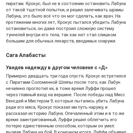
пиратам. Крокус, был не в состоянии остановить Лабуна
от такой тщетной попытки, и решил залечивать шрамы
Лабуна, это было всё что он мог сделать, как врач. На
протяжении многих лет, Крокус пытался убедить Лабуна
остановиться, он даже построил сложную систему
туннелей внутри его тела, так как кит стал слишком
большим для обычных лекарств, вводимых снаружи.
Сага Алабасты
Увидев надежду в другом человеке с «Д»
Примерно двадцать три года спустя, Крокус встретился
с Пиратами Соломенной Шляпы после того, как Лабун
нечаянно проглотил их, в тоже время Луффи прошел
через главный вход на вершине. После победы над Мисс
Венсдей и Мистером 9, которые пытались убить Лабуна
ради его мяса, Крокус показал им путь наружу, и
рассказал историю Лабуна. Опечаленный этим и в то же
время заинтригованный, Луффи решил облегчить его
потерю единственным способом, которым он умел:
вызвав Лабуна на бой. В конечном итоге, Луффи объявил