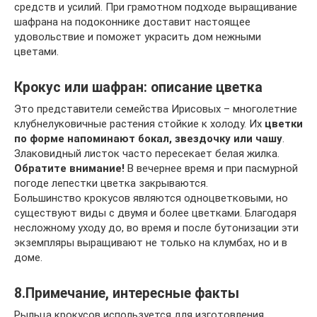
средств и усилий. При грамотном подходе выращивание
шафрана на подоконнике доставит настоящее
удовольствие и поможет украсить дом нежными
цветами.
Крокус или шафран: описание цветка
Это представители семейства Ирисовых – многолетние
клубнелуковичные растения стойкие к холоду. Их
цветки
по форме напоминают бокал, звездочку или чашу
.
Злаковидный листок часто пересекает белая жилка.
Обратите внимание!
В вечернее время и при пасмурной
погоде лепестки цветка закрываются.
Большинство крокусов являются одноцветковыми, но
существуют виды с двумя и более цветками. Благодаря
несложному уходу до, во время и после бутонизации эти
экземпляры выращивают не только на клумбах, но и в
доме.
8.Примечание, интересные факты
Рыльца крокусов используется для изготовления