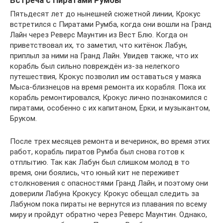
Встреча с Пиратами Румбы
Пятьдесят лет до нынешней сюжетной линии, Крокус
встретился с Пиратами Румба, когда они вошли на Гранд
Лайн через Реверс Маунтин из Вест Блю. Когда он
приветствовал их, то заметил, что китёнок Лабун,
приплыл за ними на Гранд Лайн. Увидев также, что их
корабль был сильно повреждён из-за нелегкого
путешествия, Крокус позволил им оставаться у маяка
Мыса-близнецов на время ремонта их корабля. Пока их
корабль ремонтировался, Крокус лично познакомился с
пиратами, особенно с их капитаном, Ёрки, и музыкантом,
Бруком.
После трех месяцев ремонта и вечеринок, во время этих
работ, корабль пиратов Румба был снова готов к
отплытию. Так как Лабун был слишком молод в то
время, они боялись, что юный кит не переживет
столкновения с опасностями Гранд Лайн, и поэтому они
доверили Лабуна Крокусу. Крокус обещал следить за
Лабуном пока пираты не вернутся из плавания по всему
миру и пройдут обратно через Реверс Маунтин. Однако,