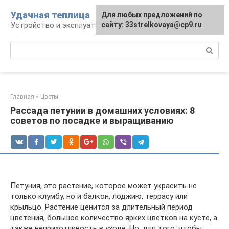
Перейти
Удачная теплица
Для любых предложений по
к
Устройство и эксплуатация теплиц
сайту: 33strelkovaya@cp9.ru
контенту
Поиск:
Главная
»
Цветы
Рассада петунии в домашних условиях: 8
советов по посадке и выращиванию
Петуния, это растение, которое может украсить не
только клумбу, но и балкон, лоджию, террасу или
крыльцо. Растение ценится за длительный период
цветения, большое количество ярких цветков на кусте, а
также неприхотливость в уходе. Но, для того, чтобы