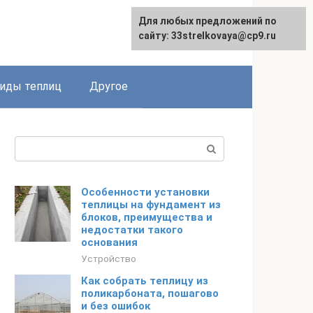
Для любых предложений по
сайту: 33strelkovaya@cp9.ru
иды теплиц
Другое
Поиск:
Особенности установки
теплицы на фундамент из
блоков, преимущества и
недостатки такого
основания
Устройство
Как собрать теплицу из
поликарбоната, пошагово
и без ошибок