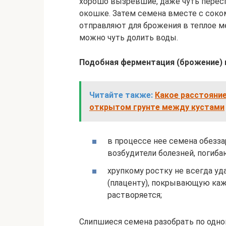
хорошо вызревшие, даже чуть пересп
окошке. Затем семена вместе с сок
отправляют для брожения в теплое ме
можно чуть долить воды.
Подобная ферментация (брожение) 
Читайте также:
Какое расстояни
открытом грунте между кустами
в процессе нее семена обезза
возбудители болезней, погиба
хрупкому ростку не всегда у
(плаценту), покрывающую каж
растворяется;
Слипшиеся семена разобрать по одно