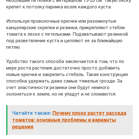
небольшие петельки с интервалом 15-20 см. Такую леску
крепят к потолку парника возле каждого куста.
Используя проволочные крючки или разомкнутые
канцелярские скрепки и резинки, прикрепляют стебли
томата к леске с петельками. Подхватывают резинкой
под разветвление куста и цепляют ее за ближайшую
петлю.
Удобство такого способа заключается в том, что по
мере роста растения достаточно просто добавить
новые крючки и закрепить стебель. Такая конструкция
способна удержать даже самые тяжелые грозди. За
счет эластичности резинки они будут немного
склоняться к земле, но не упадут и не сломаются.
Читайте также:
Почему плохо растет рассада
томатов: основные проблемы и варианты
решения