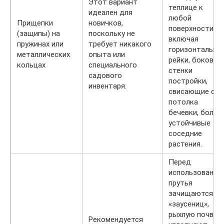
Этот вариант
теплице к
идеален для
любой
Прищепки
новичков,
поверхности,
(защипы) на
поскольку не
включая
пружинах или
требует никакого
горизонтальны
металлических
опыта или
рейки, боковые
кольцах
специального
стенки
садового
постройки,
инвентаря.
свисающие с
потолка
бечевки, более
устойчивые
соседние
растения.
Перед
использование
прутья
зачищаются от
«заусениц»,
рыхлую почву
Рекомендуется