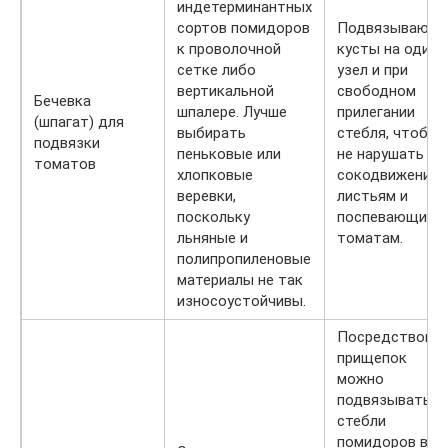
индетерминантных
сортов помидоров
Подвязывают
к проволочной
кусты на один
сетке либо
узел и при
вертикальной
свободном
Бечевка
шпалере. Лучше
прилегании
(шпагат) для
выбирать
стебля, чтобы
подвязки
пеньковые или
не нарушать
томатов
хлопковые
сокодвижение 
веревки,
листьям и
поскольку
поспевающим
льняные и
томатам.
полипропиленовые
материалы не так
износоустойчивы.
Посредством
прищепок
можно
подвязывать
стебли
помидоров в