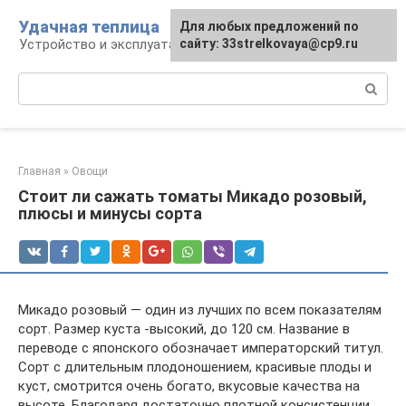
Перейти
Удачная теплица
Для любых предложений по
к
Устройство и эксплуатация теплиц
сайту: 33strelkovaya@cp9.ru
контенту
Поиск:
Главная
»
Овощи
Стоит ли сажать томаты Микадо розовый,
плюсы и минусы сорта
Микадо розовый — один из лучших по всем показателям
сорт. Размер куста -высокий, до 120 см. Название в
переводе с японского обозначает императорский титул.
Сорт с длительным плодоношением, красивые плоды и
куст, смотрится очень богато, вкусовые качества на
высоте. Благодаря достаточно плотной консистенции