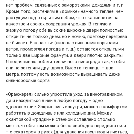
нет проблем, связанных с заморозками, дождями и т. п.
Кроме того, растениям в «домике» намного теплее, чем
растущим под открытым небом, что сказывается на
качестве и сроках созревания урожая. В теплую и
жаркую погоду обе высокие широкие двери полностью
открыты не только днем, но и ночью, поэтому перегрева
не бывает. В ненастье (ливень с сильными порывами
ветра, промозглая погода и т. д.) остаются открытыми
только две широкие фрамуги, а двери плотно закрыты.
Я подвязываю побеги тепличного винограда так, чтобы
они не затеняли друг друга. Высота теплицы – два
метра, поэтому есть возможность выращивать даже
сильнорослые сорта.
«Оранжерея» сильно упростила уход за виноградником,
да и находиться в ней в любую погоду – одно
удовольствие. Закрывшись изнутри, можно с комфортом
работать в дождливые или холодные дни. Между
окантовкой «грядки» и стенкой оставлено столько
места, чтобы там можно было свободно передвигаться
– с секатором в руках (для удаления пасынков и листьев,