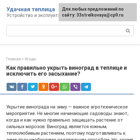
Перейти
Удачная теплица
Для любых предложений по
к
Устройство и эксплуатация теплиц
сайту: 33strelkovaya@cp9.ru
контенту
Поиск:
Главная
»
Ягоды
Как правильно укрыть виноград в теплице и
исключить его засыхание?
Укрытие винограда на зиму — важное агротехническое
мероприятие. Не многие начинающие садоводы знают,
когда и как нужно правильно защищать растение от
сильных морозов. Виноград является южным,
теплолюбивым растением, поэтому подготавливать к
зиме лозу необходимо надлежащим способом. Но, кроме