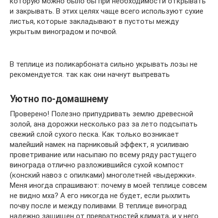
которую можно было бы при необходимости открывать
и закрывать. В этих целях чаще всего используют сухие
листья, которые закладывают в пустоты между
укрытым виноградом и почвой.
В теплице из поликарбоната сильно укрывать лозы не
рекомендуется. так как они начнут выпревать
Уютно по-домашнему
Проверено! Полезно припудривать землю древесной
золой, ана дорожки несколько раз за лето подсыпать
свежий слой сухого песка. Как только возникает
малейший намек на парниковый эффект, я усиливаю
проветривание или насыпаю по всему ряду растущего
винограда отлично разложившийся сухой компост
(конский навоз с опилками) многолетней «выдержки».
Меня иногда спрашивают: почему в моей теплице совсем
не видно мха? А его никогда не будет, если рыхлить
почву после и между поливами. В теплице виноград
надежно защищен от превратностей климата, и у него