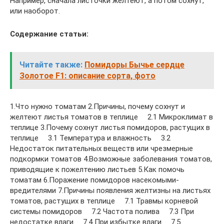
Например, сначала листочки желтеют, а потом сохнут,
или наоборот.
Содержание статьи:
Читайте также:
Помидоры Бычье сердце
Золотое F1: описание сорта, фото
1.Что нужно томатам 2.Причины, почему сохнут и
желтеют листья томатов в теплице 2.1 Микроклимат в
теплице 3.Почему сохнут листья помидоров, растущих в
теплице 3.1 Температура и влажность 3.2
Недостаток питательных веществ или чрезмерные
подкормки томатов 4.Возможные заболевания томатов,
приводящие к пожелтению листьев 5.Как помочь
томатам 6.Поражение помидоров насекомыми-
вредителями 7.Причины появления желтизны на листьях
томатов, растущих в теплице 7.1 Травмы корневой
системы помидоров 7.2 Частота полива 7.3 При
недостатке влаги 7.4 При избытке влаги 7.5