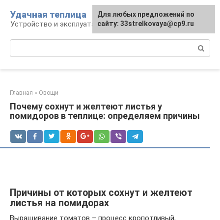
Перейти
Удачная теплица
Для любых предложений по
к
Устройство и эксплуатация теплиц
сайту: 33strelkovaya@cp9.ru
контенту
Поиск:
Главная
»
Овощи
Почему сохнут и желтеют листья у
помидоров в теплице: определяем причины
Причины от которых сохнут и желтеют
листья на помидорах
Выращивание томатов – процесс кропотливый,