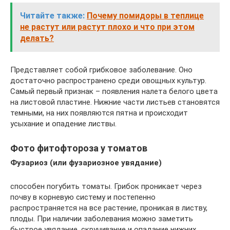
Читайте также:
Почему помидоры в теплице
не растут или растут плохо и что при этом
делать?
Представляет собой грибковое заболевание. Оно
достаточно распространено среди овощных культур.
Самый первый признак – появления налета белого цвета
на листовой пластине. Нижние части листьев становятся
темными, на них появляются пятна и происходит
усыхание и опадение листвы.
Фото фитофтороза у томатов
Фузариоз (или фузариозное увядание)
способен погубить томаты. Грибок проникает через
почву в корневую систему и постепенно
распространяется на все растение, проникая в листву,
плоды. При наличии заболевания можно заметить
быстрое увядание, скручивание и опадание нижних