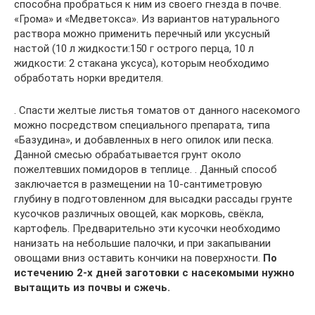
способна пробраться к ним из своего гнезда в почве.
«Грома» и «Медветокса». Из вариантов натурального
раствора можно применить перечный или уксусный
настой (10 л жидкости:150 г острого перца, 10 л
жидкости: 2 стакана уксуса), которым необходимо
обработать норки вредителя.
. Спасти желтые листья томатов от данного насекомого
можно посредством специального препарата, типа
«Базудина», и добавленных в него опилок или песка.
Данной смесью обрабатывается грунт около
пожелтевших помидоров в теплице. . Данный способ
заключается в размещении на 10-сантиметровую
глубину в подготовленном для высадки рассады грунте
кусочков различных овощей, как морковь, свёкла,
картофель. Предварительно эти кусочки необходимо
нанизать на небольшие палочки, и при закапывании
овощами вниз оставить кончики на поверхности.
По
истечению 2-х дней заготовки с насекомыми нужно
вытащить из почвы и сжечь.