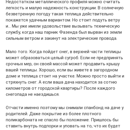
Недостатком металлического профиля можно считать
легкость и малую надежность конструкции. В солнечную
безветренную погоду такая теплица действительно
покажется удачным вариантом. Но стоит подуть ветру
и… Мы уже имели удовольствие вызывать техническую
службу, когда наш парник Фазенда был вырван из земли
сильным ветром и закинут на электрические провода.
Мало того. Когда пойдет снег, в верхней части теплицы
может образоваться целый сугроб. Если не предпринять
срочных мер, он своей массой может продавить крышу
вашей теплицы. Хорошо, если вы живете в загородном
доме и теплица стоит на участке. Можно просто выйти и
стряхнуть снег. А если ваша дача находится за сотню
километров от городской квартиры? После каждого
снегопада не наездишься.
Отчасти именно поэтому мы снимали спанбонд на даче у
родителей. Даже покрытие из более плотного
поликарбоната не спасло бы положение. Пришлось бы
ставить внутрь подпорки и уповать на то, что их будет