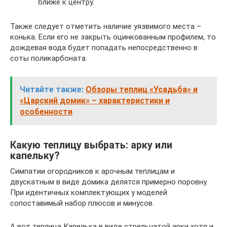
ближе к центру.
Также следует отметить наличие уязвимого места –
конька. Если его не закрыть оцинкованным профилем, то
дождевая вода будет попадать непосредственно в
соты поликарбоната.
Читайте также:
Обзоры теплиц «Усадьба» и
«Царский домик» – характеристики и
особенности
Какую теплицу выбрать: арку или
капельку?
Симпатии огородников к арочным теплицам и
двускатным в виде домика делятся примерно поровну.
При идентичных комплектующих у моделей
сопоставимый набор плюсов и минусов.
А вот теплица Капелька в виде стрельчатой арки хотя и