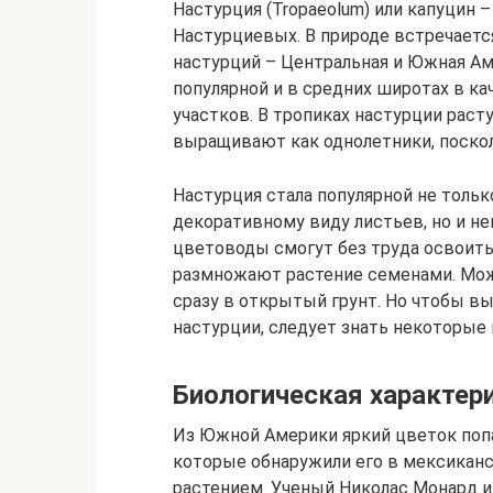
Настурция (Tropaeolum) или капуцин 
Настурциевых. В природе встречается
настурций – Центральная и Южная Аме
популярной и в средних широтах в к
участков. В тропиках настурции раст
выращивают как однолетники, поскол
Настурция стала популярной не толь
декоративному виду листьев, но и н
цветоводы смогут без труда освоить
размножают растение семенами. Мож
сразу в открытый грунт. Но чтобы в
настурции, следует знать некоторые
Биологическая характери
Из Южной Америки яркий цветок попа
которые обнаружили его в мексикан
растением. Ученый Николас Монард 