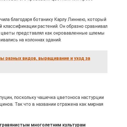
учила благодаря ботанику Карлу Линнею, который
й классификации растений. Он образно сравнивал
 а цветы представлял как окровавленные шлемы
ивались на колоннах зданий.
ы разных видов, выращивание и уход за
апуцин, поскольку чашечка цветоноса настурции
нов. Так что в названии отражена как мирная
к травянистым многолетним культурам