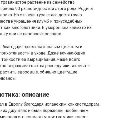
– травянистое растение из семейства
 около 90 разновидностей этого рода. Родина
рика. Но эта культура стала достаточно
ачестве украшения клумб и приусадебных
ут как многолетники. В умеренном климате их
ьку они не переносят холодов.
ко благодаря привлекательным цветкам и
еприхотливости в уходе. Даже начинающие
 тонкости ее выращивания. Чаще всего
но выращивать их на рассаду или высевать
ырастить здоровые, обильно цветущие
 нюансы.
стика: описание
л в Европу благодаря испанским конкистадорам,
ских джунглях и были поражены необычным
именовал его кровавым цветком или кресс-