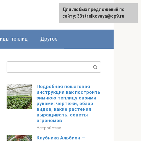
Для любых предложений по
сайту: 33strelkovaya@cp9.ru
иды теплиц
Другое
Поиск:
Подробная пошаговая
инструкция как построить
зимнюю теплицу своими
руками: чертежи, обзор
видов, какие растения
выращивать, советы
агрономов
Устройство
Клубника Альбион —