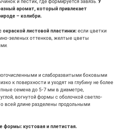
ычинок и пестик, где формируется завязь.
У
разный аромат, который привлекает
рироде – колибри.
с окраской листовой пластинки:
если цветки
емно-зеленых оттенков, желтые цветы
ми.
многочисленными и слаборазвитыми боковыми
ко к поверхности и уходят на глубину не более
упные семена до 5-7 мм в диаметре,
углой, вогнутой формы с оболочкой светло-
По всей длине разделены продольными
 формы: кустовая и плетистая.