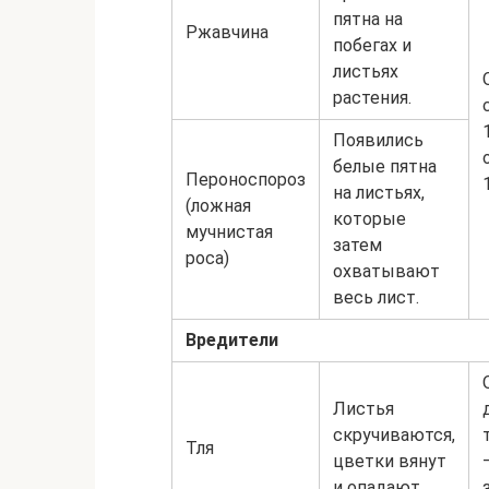
пятна на
Ржавчина
побегах и
листьях
растения.
Появились
белые пятна
Пероноспороз
на листьях,
(ложная
которые
мучнистая
затем
роса)
охватывают
весь лист.
Вредители
Листья
скручиваются,
Тля
цветки вянут
и опадают.