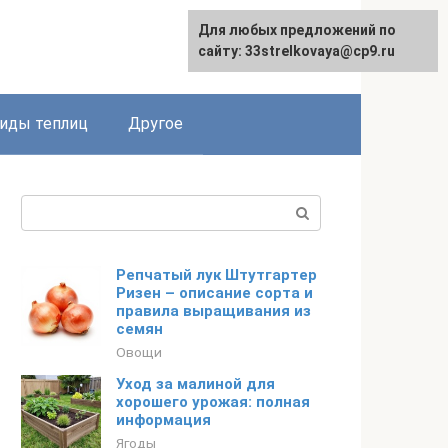
Для любых предложений по
сайту: 33strelkovaya@cp9.ru
иды теплиц
Другое
Поиск:
Репчатый лук Штутгартер
Ризен – описание сорта и
правила выращивания из
семян
Овощи
Уход за малиной для
хорошего урожая: полная
информация
Ягоды