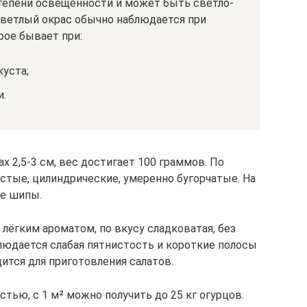
тепени освещённости и может быть светло-
Светлый окрас обычно наблюдается при
рое бывает при:
уста;
и.
х 2,5-3 см, вес достигает 100 граммов. По
тые, цилиндрические, умеренно бугорчатые. На
е шипы.
 лёгким ароматом, по вкусу сладковатая, без
блюдается слабая пятнистость и короткие полосы
дится для приготовления салатов.
тью, с 1 м² можно получить до 25 кг огурцов.