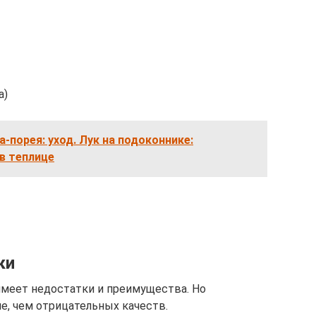
а)
-порея: уход. Лук на подоконнике:
в теплице
ки
 имеет недостатки и преимущества. Но
е, чем отрицательных качеств.