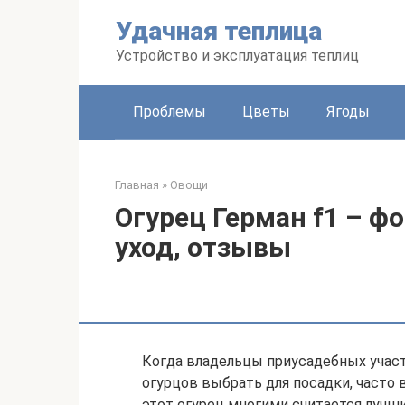
Перейти
Удачная теплица
к
контенту
Устройство и эксплуатация теплиц
Проблемы
Цветы
Ягоды
Главная
»
Овощи
Огурец Герман f1 – фо
уход, отзывы
Когда владельцы приусадебных участ
огурцов выбрать для посадки, часто в
этот огурец многими считается лучши