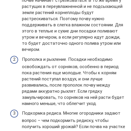
почве начинает стрелковаться. В то же время у
растущих в переувлажненной и не подсыхающей
земле растений корнеплоды будут
растрескиваться. Поэтому почву нужно
поддерживать в слегка влажном состоянии. Для
этого в теплые и сухие дни посадки поливают
утром и вечером, а если регулярно идут дожди,
то будет достаточно одного полива утром или
вечером.
Прополка и рыхление. Посадки необходимо
освобождать от сорняков, особенно в период
пока растения еще молодые. Чтобы к корням
растений поступал воздух, и они лучше
развивались, после прополок почву между
рядами аккуратно рыхлят. Если грядку
замульчировать, то сорняков на ней расти будет
намного меньше, что облегчит уход.
Подкормка редиса. Многие огородники задают
вопрос – чем подкормить редиску, чтобы
получить хороший урожай? Если почва на участке