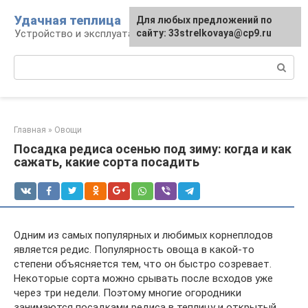
Перейти
Удачная теплица
Для любых предложений по
к
Устройство и эксплуатация теплиц
сайту: 33strelkovaya@cp9.ru
контенту
Поиск:
Главная
»
Овощи
Посадка редиса осенью под зиму: когда и как
сажать, какие сорта посадить
Одним из самых популярных и любимых корнеплодов
является редис. Популярность овоща в какой-то
степени объясняется тем, что он быстро созревает.
Некоторые сорта можно срывать после всходов уже
через три недели. Поэтому многие огородники
занимаются посадками редиса в теплицу и открытый