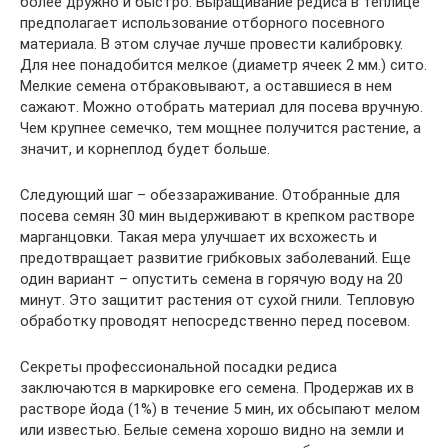
более дружно и быстро. Выращивание редиса в теплице
предполагает использование отборного посевного
материала. В этом случае лучше провести калибровку.
Для нее понадобится мелкое (диаметр ячеек 2 мм.) сито.
Мелкие семена отбраковывают, а оставшиеся в нем
сажают. Можно отобрать материал для посева вручную.
Чем крупнее семечко, тем мощнее получится растение, а
значит, и корнеплод будет больше.
Следующий шаг – обеззараживание. Отобранные для
посева семян 30 мин выдерживают в крепком растворе
марганцовки. Такая мера улучшает их всхожесть и
предотвращает развитие грибковых заболеваний. Еще
один вариант – опустить семена в горячую воду на 20
минут. Это защитит растения от сухой гнили. Тепловую
обработку проводят непосредственно перед посевом.
Секреты профессиональной посадки редиса
заключаются в маркировке его семена. Продержав их в
растворе йода (1%) в течение 5 мин, их обсыпают мелом
или известью. Белые семена хорошо видно на земли и