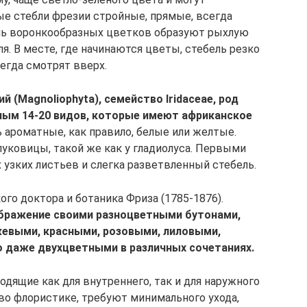
ые стебли фрезии стройные, прямые, всегда
мь воронкообразных цветков образуют рыхлую
я. В месте, где начинаются цветы, стебель резко
сегда смотрят вверх.
 (Magnoliophyta), семейство Iridaceae, род
ным 14-20 видов, которые имеют африканское
ароматные, как правило, белые или желтые.
луковицы, такой же как у гладиолуса. Первыми
 узких листьев и слегка разветвленный стебель.
ого доктора и ботаника Фриза (1785-1876).
бражение своими разноцветными бутонами,
евыми, красными, розовыми, лиловыми,
о даже двухцветными в различных сочетаниях.
одящие как для внутреннего, так и для наружного
во флористике, требуют минимального ухода,