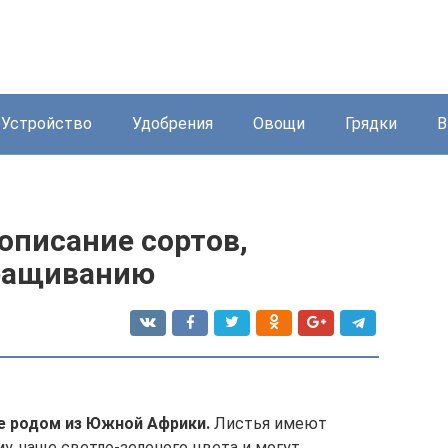
Устройство
Удобрения
Овощи
Грядки
В
 описание сортов,
ращиванию
е родом из Южной Африки.
Листья имеют
, чаще светло-зеленого цвета и могут