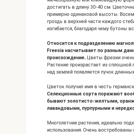
достигать в длину 30-40 см. Цветочн
примерно одинаковой высоты. Восе
гроздь в верхней части каждого стебл
изгибается, благодаря чему бутоны в
Относится к подразделению магнолий
Freesia насчитывает по разным дан
происхождение.
Цветы фрезии очень 
Растение произрастает из сплошной 
над землей появляется пучок длинных
Цветок получил имя в честь германск
Селекционные сорта поражают воо
бывают золотисто-желтыми, оранж
лавандовыми, пурпурными и нередк
Многолетние растения, идеально подх
использования. Очень востребованы 