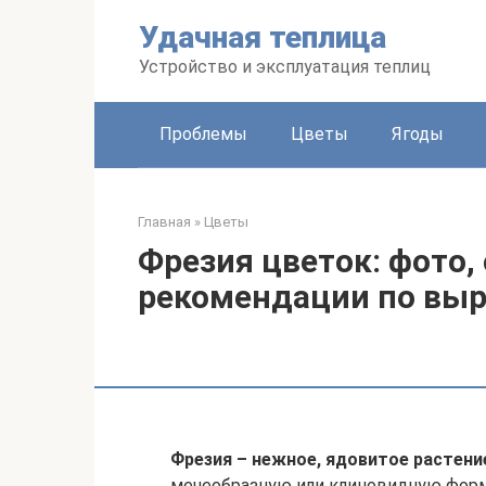
Перейти
Удачная теплица
к
контенту
Устройство и эксплуатация теплиц
Проблемы
Цветы
Ягоды
Главная
»
Цветы
Фрезия цветок: фото,
рекомендации по вы
Фрезия – нежное, ядовитое растени
мечеобразную или клиновидную форму