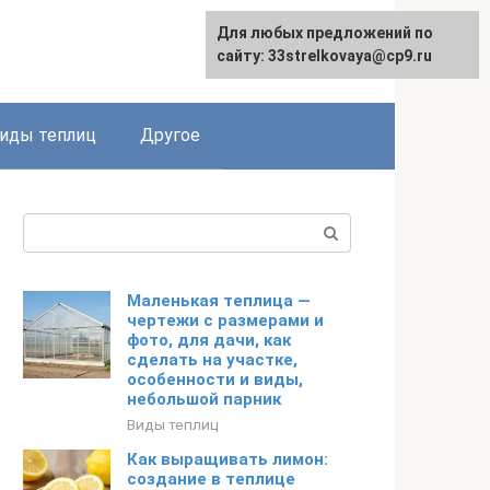
Для любых предложений по
сайту: 33strelkovaya@cp9.ru
иды теплиц
Другое
Поиск:
Маленькая теплица —
чертежи с размерами и
фото, для дачи, как
сделать на участке,
особенности и виды,
небольшой парник
Виды теплиц
Как выращивать лимон:
создание в теплице