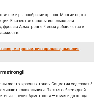
ветов и разнообразие красок. Многие сорта
ции. В качестве основы использовали
 фрезию Армстронга. Freesia добавляется в
свежести.
атские, махровые, низкорослые, высокие,
rmstrongii
тоны желто-красных тонов. Соцветия содержат 3
поминают колокольчики. Листья саблевидной
етения фрезии Армстронга — с мая и до конца