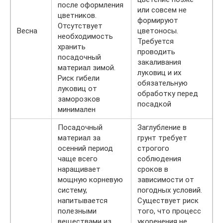
после оформления
или совсем не
цветников.
формируют
Отсутствует
Весна
цветоносы.
необходимость
Требуется
хранить
проводить
посадочный
закаливания
материал зимой.
луковиц и их
Риск гибели
обязательную
луковиц от
обработку перед
заморозков
посадкой
минимален
Посадочный
Заглубление в
материал за
грунт требует
осенний период
строгого
чаще всего
соблюдения
наращивает
сроков в
мощную корневую
зависимости от
систему,
погодных условий.
напитывается
Существует риск
полезными
того, что процесс
веществами из
укоренения не