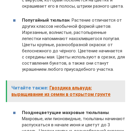
с вирусом, который поселяется на цветке и
окрашивает его в полосы, штрихи разного цвета.
Попугайный тюльпан
. Растение отличается от
других классов необычной формой цветов.
Изрезанные, волнистые, растопыренные
лепестки напоминают нахохлившегося попугая.
Цветы крупные, разнообразной окраски: от
белоснежного до чёрного. Цветение начинается
с середины мая. Цветы используют в срезке, для
составления букетов, а также они станут
украшением любого приусадебного участка.
Читайте также:
Гвоздика альвуда:
выращивание из семян в открытом грунте
Позднецветущие махровые тюльпаны
.
Махровые, или пионовидные, тюльпаны начинают
распускаться в начале июня и цветут до 3
недель. Цветки крупные, разнообразной окраски.