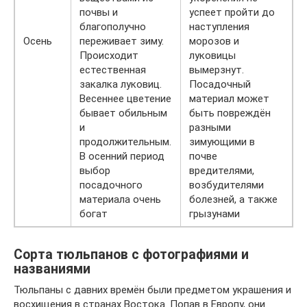
почвы и
успеет пройти до
благополучно
наступления
Осень
переживает зиму.
морозов и
Происходит
луковицы
естественная
вымерзнут.
закалка луковиц.
Посадочный
Весеннее цветение
материал может
бывает обильным
быть повреждён
и
разными
продолжительным.
зимующими в
В осенний период
почве
выбор
вредителями,
посадочного
возбудителями
материала очень
болезней, а также
богат
грызунами
Сорта тюльпанов с фотографиями и
названиями
Тюльпаны с давних времён были предметом украшения и
восхищения в странах Востока. Попав в Европу, они