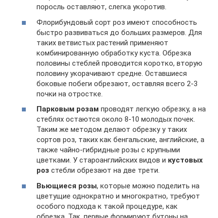
поросль оставляют, слегка укоротив.
Флорибундовый сорт роз имеют способность
быстро развиваться до больших размеров. Для
таких ветвистых растений применяют
комбинированную обработку куста. Обрезка
половины стеблей проводится коротко, вторую
половину укорачивают средне. Оставшиеся
боковые побеги обрезают, оставляя всего 2-3
почки на отростке.
Парковым розам
проводят легкую обрезку, а на
стеблях остаются около 8-10 молодых почек.
Таким же методом делают обрезку у таких
сортов роз, таких как бенгальские, английские, а
также чайно-гибридные розы с крупными
цветками. У староанглийских видов и
кустовых
роз
стебли обрезают на две трети.
Вьющиеся розы
, которые можно поделить на
цветущие однократно и многократно, требуют
особого подхода к такой процедуре, как
обрезка. Так, первые формируют бутоны на