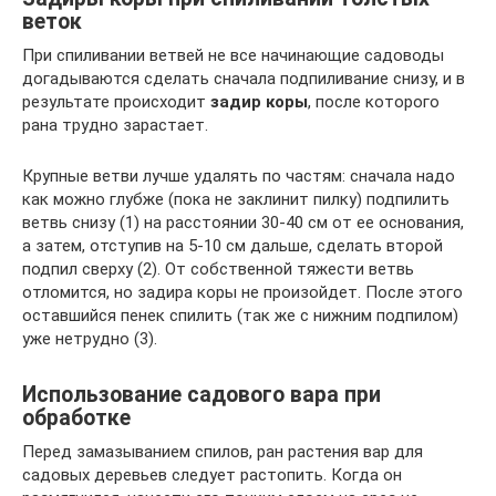
веток
При спиливании ветвей не все начинающие садоводы
догадываются сделать сначала подпиливание снизу, и в
результате происходит
задир коры
, после которого
рана трудно зарастает.
Крупные ветви лучше удалять по частям: сначала надо
как можно глубже (пока не заклинит пилку) подпилить
ветвь снизу (1) на расстоянии 30-40 см от ее основания,
а затем, отступив на 5-10 см дальше, сделать второй
подпил сверху (2). От собственной тяжести ветвь
отломится, но задира коры не произойдет. После этого
оставшийся пенек спилить (так же с нижним подпилом)
уже нетрудно (3).
Использование садового вара при
обработке
Перед замазыванием спилов, ран растения вар для
садовых деревьев следует растопить. Когда он