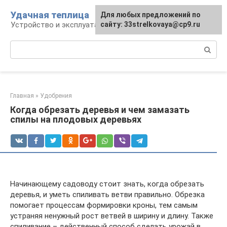
Перейти
Удачная теплица
Для любых предложений по
к
Устройство и эксплуатация теплиц
сайту: 33strelkovaya@cp9.ru
контенту
Поиск:
Главная
»
Удобрения
Когда обрезать деревья и чем замазать
спилы на плодовых деревьях
Начинающему садоводу стоит знать, когда обрезать
деревья, и уметь спиливать ветви правильно. Обрезка
помогает процессам формировки кроны, тем самым
устраняя ненужный рост ветвей в ширину и длину. Также
спиливание – действенный способ сделать урожай в